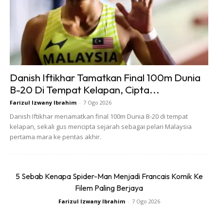
Ads
Danish Iftikhar Tamatkan Final 100m Dunia
B-20 Di Tempat Kelapan, Cipta...
Farizul Izwany Ibrahim
-
7 Ogo 2026
Danish Iftikhar menamatkan final 100m Dunia B-20 di tempat
kelapan, sekali gus mencipta sejarah sebagai pelari Malaysia
pertama mara ke pentas akhir.
Pesakit ada risiko risiko berdepan peningkatan
pembekuan darah. Penggunaan agen penipisan darah
dapat membantu.
5 Sebab Kenapa Spider-Man Menjadi Francais Komik Ke
Meletakkan pesakit dalam posisi meniarap dapat
Filem Paling Berjaya
melegakan tekanan terhadap paru-paru, sekali gus
Farizul Izwany Ibrahim
-
7 Ogo 2026
mengurangkan keperluan kepada mesin ventilator.