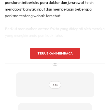
penularan ini berlaku para doktor dan jururawat telah
mendapat banyak input dan mempelajari beberapa
perkara tentang wabak tersebut.
Berikut merupakan antara fakta yang didapati oleh mereka
yang mungkin anda pun tidak tahu.
TERUSKAN MEMBACA
∞
Ads
Ads