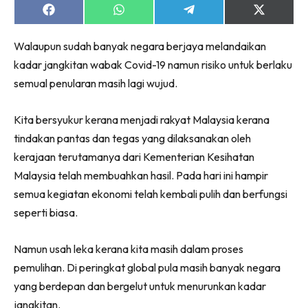
Share
Share
Share
Share
on
on
on
on
Facebook
WhatsApp
Telegram
X
Walaupun sudah banyak negara berjaya melandaikan
(Twitter)
kadar jangkitan wabak Covid-19 namun risiko untuk berlaku
semual penularan masih lagi wujud.
Kita bersyukur kerana menjadi rakyat Malaysia kerana
tindakan pantas dan tegas yang dilaksanakan oleh
kerajaan terutamanya dari Kementerian Kesihatan
Malaysia telah membuahkan hasil. Pada hari ini hampir
semua kegiatan ekonomi telah kembali pulih dan berfungsi
seperti biasa.
Namun usah leka kerana kita masih dalam proses
pemulihan. Di peringkat global pula masih banyak negara
yang berdepan dan bergelut untuk menurunkan kadar
jangkitan.