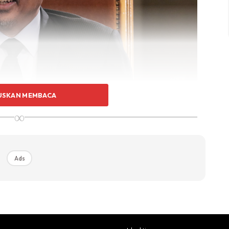
USKAN MEMBACA
∞
 Astro Awani, Wartawan Ashwad Ismail bertanyakan
a Permaisuri Agong suka, bukan saja suka malah pandai
Ads
itah ‘Pandai makan’.
saya akui Raja Permaisuri memang pandai dan begitu
ri dan kalau makan rasa lain macam, dia tau apa ni