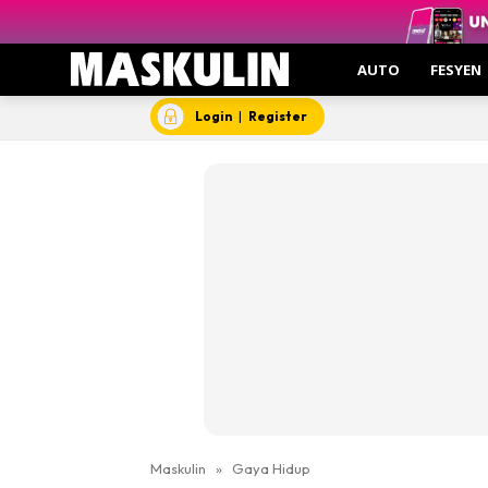
AUTO
FESYEN
Login
|
Register
Maskulin
»
Gaya Hidup