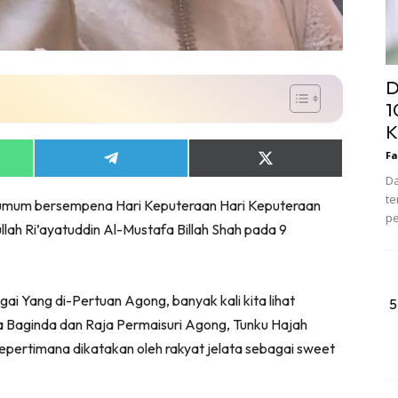
D
1
K
Fa
Share
Share
on
on
Da
App
Telegram
X
te
i umum bersempena Hari Keputeraan Hari Keputeraan
(Twitter)
pe
lah Ri’ayatuddin Al-Mustafa Billah Shah pada 9
gai Yang di-Pertuan Agong, banyak kali kita lihat
5
 Baginda dan Raja Permaisuri Agong, Tunku Hajah
pertimana dikatakan oleh rakyat jelata sebagai sweet