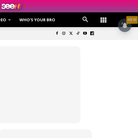
DEO
WHO’S YOUR BRO
NEW
olisi Privasi