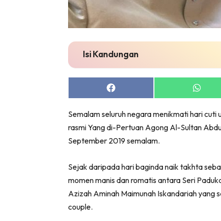
Isi Kandungan
Share
Share
on
on
Facebook
Whats
Semalam seluruh negara menikmati hari cut
rasmi Yang di-Pertuan Agong Al-Sultan Abdul
September 2019 semalam.
Sejak daripada hari baginda naik takhta seba
momen manis dan romatis antara Seri Paduka
Azizah Aminah Maimunah Iskandariah yang se
couple.