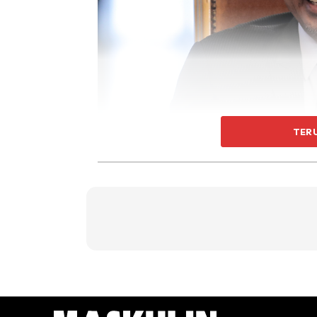
TER
Dalam satu temubual eksklusif antara pihak
kepada tuanku ‘Ampun Tuanku, kami tahu Raj
memasak, Tuanku sendiri bagaimana?
Dalam nada berseloroh, Baginda Tuanku bert
Titah Tuanku lagi ‘Tapi tidak boleh nafi la, 
tahulah selok-belok masakan dan masak sendi
kurang, apa yang kekurangan di sini.