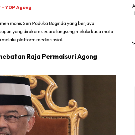
A
’ – YDP Agong
momen manis Seri Paduka Baginda yang berjaya
aupun yang dirakam secara langsung melalui kaca mata
a melalui platform media sosial.
‘
kehebatan Raja Permaisuri Agong