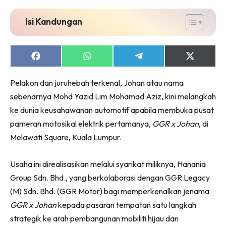
Isi Kandungan
Share
Share
Share
Share
on
on
on
on
Facebook
WhatsApp
Telegram
X
Pelakon dan juruhebah terkenal, Johan atau nama
(Twitter)
sebenarnya Mohd Yazid Lim Mohamad Aziz, kini melangkah
ke dunia keusahawanan automotif apabila membuka pusat
pameran motosikal elektrik pertamanya,
GGR x Johan
, di
Melawati Square, Kuala Lumpur.
Usaha ini direalisasikan melalui syarikat miliknya, Hanania
Group Sdn. Bhd., yang berkolaborasi dengan GGR Legacy
(M) Sdn. Bhd. (GGR Motor) bagi memperkenalkan jenama
GGR x Johan
kepada pasaran tempatan satu langkah
strategik ke arah pembangunan mobiliti hijau dan