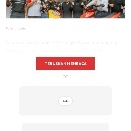
Foto : mdaily
Acara itu turut dihadiri YAM Tengku Syarif Temenggong
Perlis, Dato’ Seri Diraja Syed Amir Abidin Jamalullail,
Profesor Dr Nizar Abd Jalil, serta Pengarah Urusan GGR
TERUSKAN MEMBACA
Motor, Muhammad Musaddiq Mohamed Azmi.
∞
Menariknya, Johan kini menjadi artis kedua yang
berkolaborasi dengan GGR Motor selepas Farid Kamil,
yang menandatangani kerjasama serupa pada September
Ads
lalu.
“Saya Sungguh-Sungguh Nak