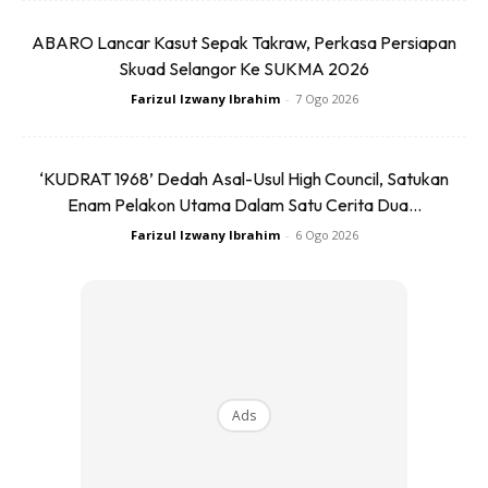
ABARO Lancar Kasut Sepak Takraw, Perkasa Persiapan
Skuad Selangor Ke SUKMA 2026
Farizul Izwany Ibrahim
-
7 Ogo 2026
‘KUDRAT 1968’ Dedah Asal-Usul High Council, Satukan
Enam Pelakon Utama Dalam Satu Cerita Dua...
Farizul Izwany Ibrahim
-
6 Ogo 2026
Foto : mdaily
Teknologi EV GGR Motor Praktikal,
Ads
Canggih & Mampu Milik