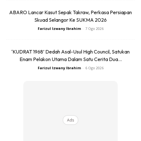
tapi kalau masakan tak selamat, boleh membahayakan
ABARO Lancar Kasut Sepak Takraw, Perkasa Persiapan
kesihatan!
Skuad Selangor Ke SUKMA 2026
Jadi dalam keseronokan kita memasak, sentiasa
Farizul Izwany Ibrahim
-
7 Ogo 2026
pentingkan keselamatan makanan!
Anda mungkin berminat dengan
‘KUDRAT 1968’ Dedah Asal-Usul High Council, Satukan
Enam Pelakon Utama Dalam Satu Cerita Dua...
Farizul Izwany Ibrahim
-
6 Ogo 2026
SHOPEE MY
SHOPEE MY
Ads
DESSINI ITALY 7 PCS
Scentify Fabric Perfume
Stainless Steel Kitchen
Sparkling Fruite 370ml |
Knife Cleav...
2X Lon...