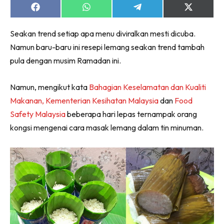
Share
Share
Share
Share
on
on
on
on
Facebook
WhatsApp
Telegram
X
Seakan trend setiap apa menu diviralkan mesti dicuba.
(Twitter)
Namun baru-baru ini resepi lemang seakan trend tambah
pula dengan musim Ramadan ini.
Namun, mengikut kata
Bahagian Keselamatan dan Kualiti
Makanan, Kementerian Kesihatan Malaysia
dan
Food
Safety Malaysia
beberapa hari lepas ternampak orang
kongsi mengenai cara masak lemang dalam tin minuman.