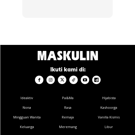
RM69.9
RM9.5
RM69.9
RM9.5
Buy Now
Buy Now
1
/
5
❮
❯
Ikuti kami di:
Ads
Ideaktiv
Pa&Ma
Hijabista
Nona
Rasa
Kashoorga
Mingguan Wanita
Remaja
Vanilla Kismis
Keluarga
Meremang
Libur
KESELAMATAN MAKANAN ADALAH