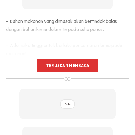
– Bahan makanan yang dimasak akan bertindak balas
dengan bahan kimia dalam tin pada suhu panas.
– Ada risiko tinggi untuk berlaku pencemaran kimia pada
makanan!
TERUSKAN MEMBACA
– Makanan yang tercemar dengan bahan kimia berlebihan
∞
boleh membahayakan kesihatan.
Ads
Ads