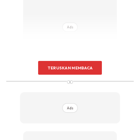
Ads
TERUSKAN MEMBACA
Ura-ura kerjasama istimewa ini telah pun bertiup kencang
∞
sejak akhir bulan Jun lalu dengan pelancaran globalnya di
Tokyo menerusi ‘Maserati meets Fragment’. Pada
pelancaran tersebut dua model Special Edition of
Ads
Maserati’s Ghibli menampilkan Operanera dan
Operarabianca mendapat sentuhan Pengarah Kreatif
Fragment, Hiroshi Fujiwara.