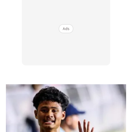
Ads
Ads
Manakala untuk musim luruh ini pula, tiba giliran Fragment
menampilkan koleksi pakaian yang menampilkan elemen
seni Fragment serta nilai estetika jenama Maserati. Dua
gaya hoodie, t-shirt oversized dan topi besbol
menampilkan logo dua jenaman ikonik tersebut.