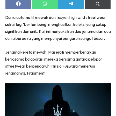
Share
Share
Share
Share
on
on
on
on
Facebook
WhatsApp
Telegram
X
Dunia automotif mewah dan fesyen high wnd streetwear
(Twitter)
sekali lagi ‘bertembung’ menghasilkan koleksi yang cukup
signifikan dan unik. Kali ini menyaksikan dua jenama dari dua
dunia berbeza yang mempunyai pengaruh sangat besar.
Jenama kereta mewah, Maserati memperkenalkan
kerjasama kolaborasi mereka bersama antara pelopor
streetwear berpengaruh, Hirsjo Fujiwara menerusi
jenamanya, Fragment.