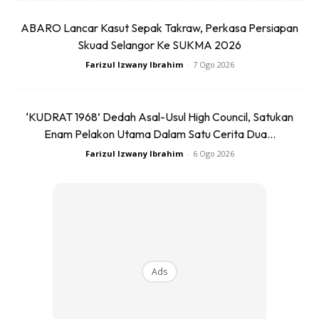
ABARO Lancar Kasut Sepak Takraw, Perkasa Persiapan
Skuad Selangor Ke SUKMA 2026
Farizul Izwany Ibrahim
-
7 Ogo 2026
‘KUDRAT 1968’ Dedah Asal-Usul High Council, Satukan
Enam Pelakon Utama Dalam Satu Cerita Dua...
Farizul Izwany Ibrahim
-
6 Ogo 2026
Anda mungkin berminat dengan
Ads