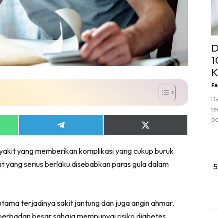
D
1
K
Fa
Da
te
pe
Share
Share
on
on
App
Telegram
X
yakit yang memberikan komplikasi yang cukup buruk
(Twitter)
 yang serius berlaku disebabkan paras gula dalam
5
utama terjadinya sakit jantung dan juga angin ahmar.
erbadan besar sahaja mempunyai risiko diabetes.