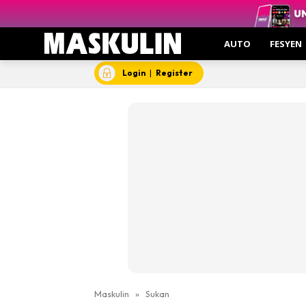
AUTO
FESYEN
Login
|
Register
Maskulin
»
Sukan