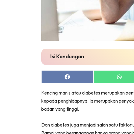
Isi Kandungan
Share
Share
on
on
Facebook
Whats
Kencing manis atau diabetes merupakan pen
kepada penghidapnya. Ia merupakan penyakit
badan yang tinggi.
Dan diabetes juga menjadi salah satu faktor 
Ramai yang beranggapan hanya orang yang b