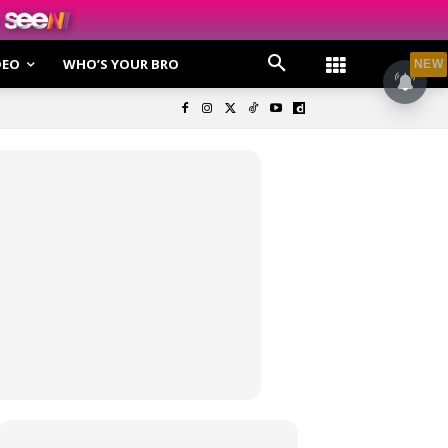
DEO
WHO’S YOUR BRO
NEW
olisi Privasi