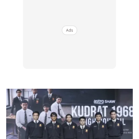
pada prosespencernaan. Kopi boleh menjadi punca kepada
rfefluks gastroesofageal. Jadi kurangkan minum kopi buat
sementara waktu.
Ads
MUDAH CEMAS
Ads
Individu yang terlalu banyak minum kopi didapati akan