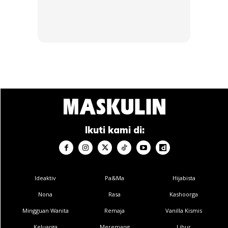
SHOPEE MY
SHOPEE MY
CENDAWAN RANGUP BY
[500g – 1kg] Frozen Halal
HERO CHEF
Dimsum / Dimsum Sejuk
B...
Ikuti kami di:
RM14.6
RM24
RM14.6
RM49
Buy Now
Buy Now
Ideaktiv
Pa&Ma
Hijabista
1
/
5
Nona
Rasa
Kashoorga
❮
❯
Mingguan Wanita
Remaja
Vanilla Kismis
Keluarga
Meremang
Libur