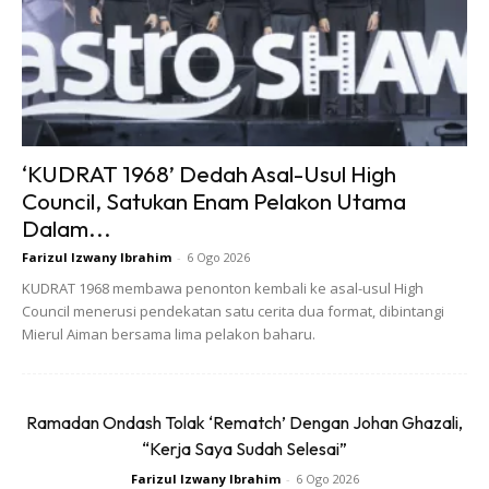
muda berasa cemas. Selain itu mereka juga berdepan
masalah kurang tidur dan sukar mendapatkan kualiti tidur
yang baik.
‘KUDRAT 1968’ Dedah Asal-Usul High
Council, Satukan Enam Pelakon Utama
Dalam...
Farizul Izwany Ibrahim
-
6 Ogo 2026
KUDRAT 1968 membawa penonton kembali ke asal-usul High
Council menerusi pendekatan satu cerita dua format, dibintangi
Mierul Aiman bersama lima pelakon baharu.
JANTUNG BERDEGUP KENCANG
Ramadan Ondash Tolak ‘Rematch’ Dengan Johan Ghazali,
“Kerja Saya Sudah Selesai”
Farizul Izwany Ibrahim
-
6 Ogo 2026