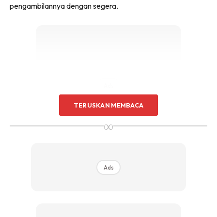
pengambilannya dengan segera.
Ads
TERUSKAN MEMBACA
∞
SELALU SAKIT PERUT
Ads
Selepas minum kopi sahaja anda mula sakit perut yang
memulas. Ia mungkin disebabkan berlakunya gangguan