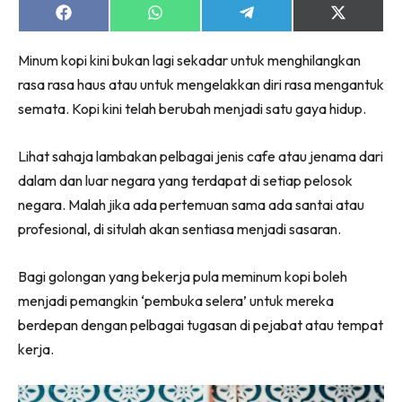
Share
Share
Share
Share
on
on
on
on
Facebook
WhatsApp
Telegram
X
Minum kopi kini bukan lagi sekadar untuk menghilangkan
(Twitter)
rasa rasa haus atau untuk mengelakkan diri rasa mengantuk
semata. Kopi kini telah berubah menjadi satu gaya hidup.
Lihat sahaja lambakan pelbagai jenis cafe atau jenama dari
dalam dan luar negara yang terdapat di setiap pelosok
negara. Malah jika ada pertemuan sama ada santai atau
profesional, di situlah akan sentiasa menjadi sasaran.
Bagi golongan yang bekerja pula meminum kopi boleh
menjadi pemangkin ‘pembuka selera’ untuk mereka
berdepan dengan pelbagai tugasan di pejabat atau tempat
kerja.