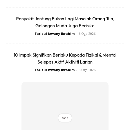
Penyakit Jantung Bukan Lagi Masalah Orang Tua,
Golongan Muda Juga Berisiko
Ads
Farizul Izwany Ibrahim
-
6 Ogo 2026
10 Impak Signifikan Berlaku Kepada Fizikal & Mental
Selepas Aktif Aktiviti Larian
Farizul Izwany Ibrahim
-
5 Ogo 2026
Jika mula rasa jantung semakin pantas berdegup, itu
petanda besar bahawa anda perlu kurangkan minum kopi.
Kandungan kafein mencetuskan denyutan jantung yang
pantas lalu boleh menyebabkan anda juga berasa sakit
kepala.
Ads
Anda mungkin berminat dengan