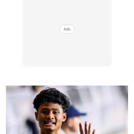
terdahulu dengan memetingkan impak terhadap alam
sekitar.
Ads
Ads