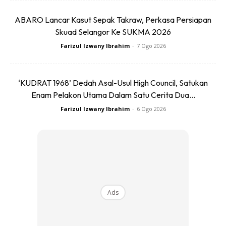
ABARO Lancar Kasut Sepak Takraw, Perkasa Persiapan
Skuad Selangor Ke SUKMA 2026
Farizul Izwany Ibrahim
-
7 Ogo 2026
‘KUDRAT 1968’ Dedah Asal-Usul High Council, Satukan
Enam Pelakon Utama Dalam Satu Cerita Dua...
Farizul Izwany Ibrahim
-
6 Ogo 2026
Antaranya dengan penggunaan teknologi fabrik seperti
Ads
Better Cotton Iniatiative (BCI) dan ReBOTL yang dihasilkan
daripada 40 peratus plastik.