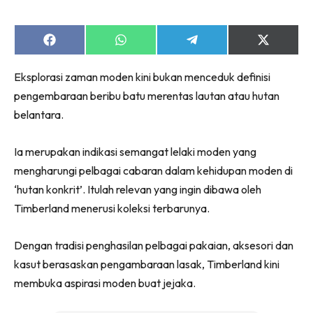
Share
Share
Share
Share
on
on
on
on
Facebook
WhatsApp
Telegram
X
Eksplorasi zaman moden kini bukan menceduk definisi
(Twitter)
pengembaraan beribu batu merentas lautan atau hutan
belantara.
Ia merupakan indikasi semangat lelaki moden yang
mengharungi pelbagai cabaran dalam kehidupan moden di
‘hutan konkrit’. Itulah relevan yang ingin dibawa oleh
Timberland menerusi koleksi terbarunya.
Dengan tradisi penghasilan pelbagai pakaian, aksesori dan
kasut berasaskan pengambaraan lasak, Timberland kini
membuka aspirasi moden buat jejaka.