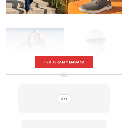
TERUSKAN MEMBACA
∞
Ads
Koleksi terkininya untuk Spring/Summer 2020
mengetengahkan rekaan yang ringan, minimalis dan
menawarkan keselesaan buat pemakainya. Ia juga
mengikut jejak langkah rekaan-rekaan Timberland yang