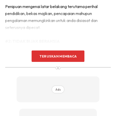
Penipuan mengenai latar belakang terutama perihal
pendidikan, bekas majikan, pencapaian mahupun
pengalaman memungkinkan untuk anda disiasat dan
seterusnya dipecat.
#2: TIDAK BIJAK BERAHSIA
Jika kerja yang dilakukan tidak memenuhi tuntutan minat
TERUSKAN MEMBACA
mahupun profesionalisme anda, pastinya tanpa sedar anda
∞
mencari peluang lain sambil menyelesaikan tuntutan
profesion sekarang.
Ads