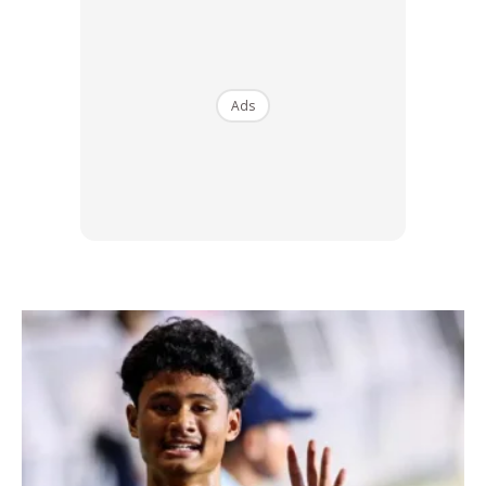
Ads
Ads
Oleh itu, jangan amalkan mencetak resume pada pencetak
pejabat, melayari laman kerja sokong waktu bekerja
mahupun mengirim permohonan daripada alamat pejabat.
Sekiranya tembelang ini pecah, tidak mustahil anda pula
yang akan ‘hilang’ dari lantai pejabat anda sekarang.
#3: MEMBUAT / MENERIMA PANGGILAN PERIBADI