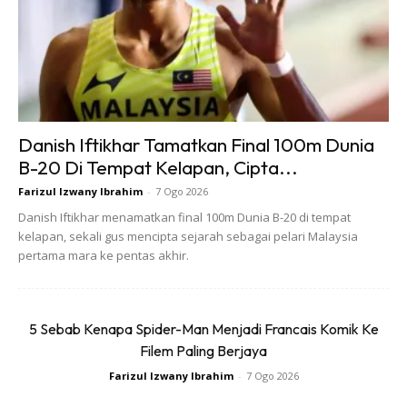
Danish Iftikhar Tamatkan Final 100m Dunia
B-20 Di Tempat Kelapan, Cipta...
Farizul Izwany Ibrahim
-
7 Ogo 2026
Jangan campuradukkan soal peribadi ketika waktu kerja. Ini
Danish Iftikhar menamatkan final 100m Dunia B-20 di tempat
antara punca bahawa ramai yang diberhentikan terutama
kelapan, sekali gus mencipta sejarah sebagai pelari Malaysia
pertama mara ke pentas akhir.
sekali apabila melibatkan panggilan telefon.
Ramai daripada kita menghabiskan waktu di pejabat
5 Sebab Kenapa Spider-Man Menjadi Francais Komik Ke
dengan membuat mahupun menerima panggilan yang
Filem Paling Berjaya
berunsurkan peribadi.
Farizul Izwany Ibrahim
-
7 Ogo 2026
Ini secara tidak langsung menggugat prestasi kerja serta