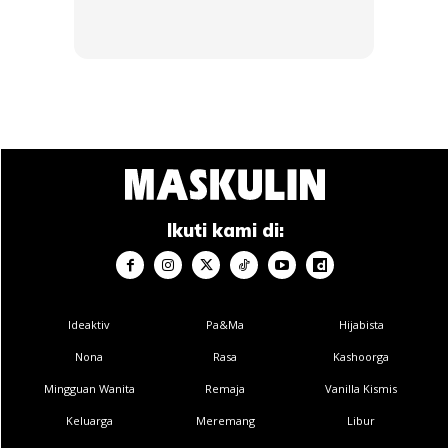
dalam bidang yang melibatkan kreativiti dan teknologi
maklumat. Namun, anda dinasihatkan untuk menggunakan
perkhidmatan Internet yang disediakan dengan berhemah.
Jangan terlampau obsesi sehingga lalai dengan tugasan
harian. Lebih parah lagi jika anda mengakses pada laman
web yang terlarang seperti pornografi dan lain-lain.
Ikuti kami di:
#5: HUBUNGAN ASMARA DENGAN PIHAK ATASAN
Ideaktiv
Pa&Ma
Hijabista
Nona
Rasa
Kashoorga
Mingguan Wanita
Remaja
Vanilla Kismis
Keluarga
Meremang
Libur