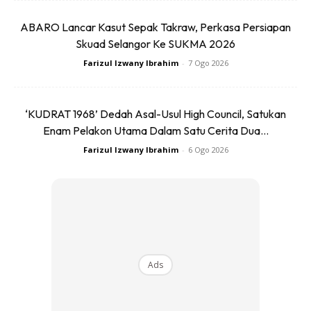
tingkah anda dalam mengendalikan tugasan. Malah, anda
juga dikira mengambil kesempatan atas keuntungan
ABARO Lancar Kasut Sepak Takraw, Perkasa Persiapan
syarikat.
Skuad Selangor Ke SUKMA 2026
Farizul Izwany Ibrahim
-
7 Ogo 2026
#4: PENGGUNAAN INTERNET MELAMPAU
‘KUDRAT 1968’ Dedah Asal-Usul High Council, Satukan
Enam Pelakon Utama Dalam Satu Cerita Dua...
Farizul Izwany Ibrahim
-
6 Ogo 2026
Ads
Ads
Ya, penggunaan Internet ternyata kritikal terutama sekali