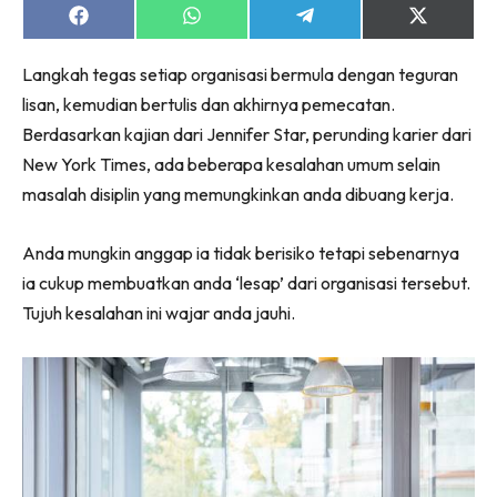
Share
Share
Share
Share
on
on
on
on
Facebook
WhatsApp
Telegram
X
Langkah tegas setiap organisasi bermula dengan teguran
(Twitter)
lisan, kemudian bertulis dan akhirnya pemecatan.
Berdasarkan kajian dari Jennifer Star, perunding karier dari
New York Times, ada beberapa kesalahan umum selain
masalah disiplin yang memungkinkan anda dibuang kerja.
Anda mungkin anggap ia tidak berisiko tetapi sebenarnya
ia cukup membuatkan anda ‘lesap’ dari organisasi tersebut.
Tujuh kesalahan ini wajar anda jauhi.