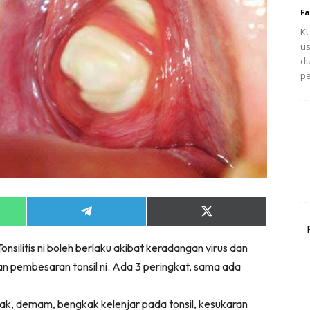
Fa
KU
us
du
pe
Share
Share
on
on
App
Telegram
X
onsilitis ni boleh berlaku akibat keradangan virus dan
(Twitter)
 pembesaran tonsil ni. Ada 3 peringkat, sama ada
tekak, demam, bengkak kelenjar pada tonsil, kesukaran