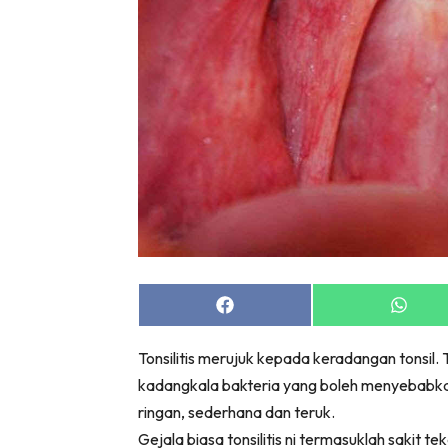
Share
Share
on
on
Facebook
Whats
Tonsilitis merujuk kepada keradangan tonsil. T
kadangkala bakteria yang boleh menyebabkan
ringan, sederhana dan teruk.
Gejala biasa tonsilitis ni termasuklah sakit 