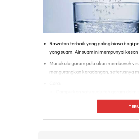
Rawatan terbaik yang paling biasa bagi pe
yang suam. Air suam ini mempunyai kesan
Manakala garam pula akan membunuh virus 
mengurangkan keradangan, seterusnya m
Cara:
Campurkan satu sudu teh garam dalm 
Kumur-kumur dengan larutan ni. Jangan
TER
Ulang sekerap mungkin untuk pemuliha
Lemon