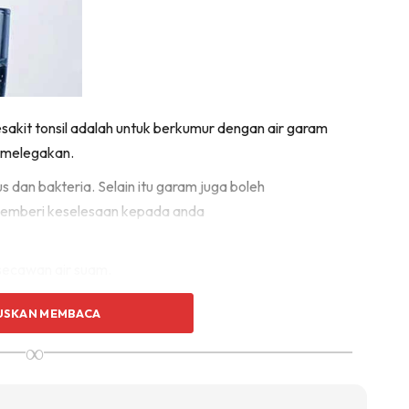
sakit tonsil adalah untuk berkumur dengan air garam
 melegakan.
dan bakteria. Selain itu garam juga boleh
emberi keselesaan kepada anda
secawan air suam.
 telan tau!
USKAN MEMBACA
n yang cepat
∞