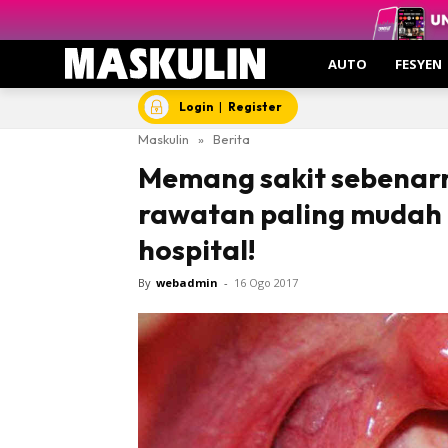
AUTO
FESYEN
Login
|
Register
Maskulin
»
Berita
Memang sakit sebenarny
rawatan paling mudah d
hospital!
By
webadmin
-
16 Ogo 2017