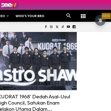
DEO
WHO’S YOUR BRO
NEW
KUDRAT 1968’ Dedah Asal-Usul
igh Council, Satukan Enam
elakon Utama Dalam...