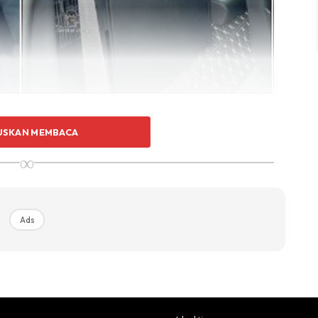
up popular ialah kualiti ketahanan serta binaan,
USKAN MEMBACA
kaan dan juga kos servisyang tidak terlalu mahal.
∞
Ads
Ads