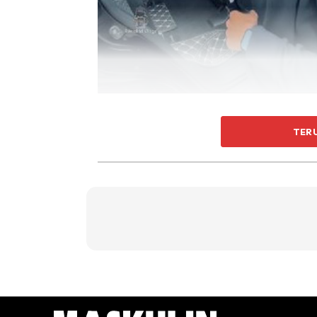
Antara faktor yang membuatkan ia menjadi cuk
TER
kemampuan beroperasi di atas pelbagai permu