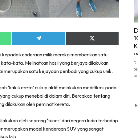
D
1
Share
Share
K
on
on
App
Telegram
X
si kepada kenderaan milik mereka memberikan satu
Fa
(Twitter)
kata-kata. Melihatkan hasil yang berjaya dilakukan
Da
te
i merupakan satu kejayaan peribadi yang cukup unik.
pe
ah ‘kaki kereta’ cukup aktif melakukan modifikasi pada
yang cukup menebal di dalam diri. Bercakap tentang
ng dilakukan oleh peminat kereta.
5
lakukan oleh seorang ‘tuner’ dari negara India terhadap
ner merupakan model kenderaan SUV yang sangat
hun lalu.