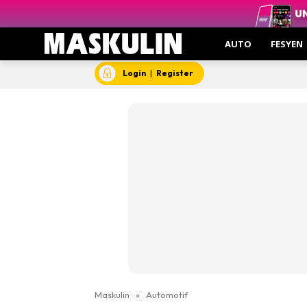
AUTO
FESYEN
Login
|
Register
Maskulin
»
Automotif