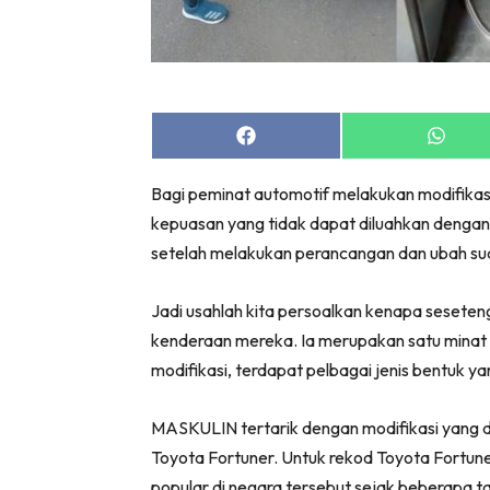
Share
Share
on
on
Facebook
Whats
Bagi peminat automotif melakukan modifika
kepuasan yang tidak dapat diluahkan dengan 
setelah melakukan perancangan dan ubah sua
Jadi usahlah kita persoalkan kenapa seseteng
kenderaan mereka. Ia merupakan satu minat 
modifikasi, terdapat pelbagai jenis bentuk ya
MASKULIN tertarik dengan modifikasi yang di
Toyota Fortuner. Untuk rekod Toyota Fortu
popular di negara tersebut sejak beberapa ta