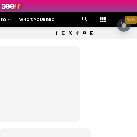
DEO
WHO’S YOUR BRO
NEW
olisi Privasi