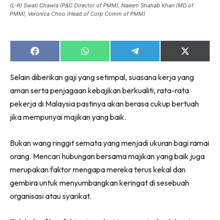
(L-R) Swati Chawla (P&C Director of PMM), Naeem Shahab Khan (MD of
PMM), Veronica Choo (Head of Corp Comm of PMM)
Share
Share
Share
Share
on
on
on
on
Facebook
WhatsApp
Telegram
X
Selain diberikan gaji yang setimpal, suasana kerja yang
(Twitter)
aman serta penjagaan kebajikan berkualiti, rata-rata
pekerja di Malaysia pastinya akan berasa cukup bertuah
jika mempunyai majikan yang baik.
Bukan wang ringgit semata yang menjadi ukuran bagi ramai
orang. Mencari hubungan bersama majikan yang baik juga
merupakan faktor mengapa mereka terus kekal dan
gembira untuk menyumbangkan keringat di sesebuah
organisasi atau syarikat.