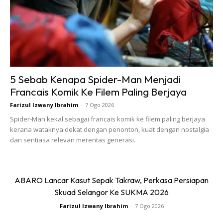
Ads
5 Sebab Kenapa Spider-Man Menjadi
“Dalam perjalanan transformasi, kami mengutamakan
Francais Komik Ke Filem Paling Berjaya
pekerja dengan membangunkan tempat kerja yang inklusif
Farizul Izwany Ibrahim
-
7 Ogo 2026
dan pelbagai,” katanya dalam satu kenyataan.
Spider-Man kekal sebagai francais komik ke filem paling berjaya
kerana wataknya dekat dengan penonton, kuat dengan nostalgia
dan sentiasa relevan merentas generasi.
ABARO Lancar Kasut Sepak Takraw, Perkasa Persiapan
Skuad Selangor Ke SUKMA 2026
Farizul Izwany Ibrahim
-
7 Ogo 2026