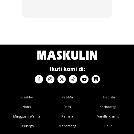
Pengarah Urusan PMM, Naeem Shahab Khan
Pensijilan itu adalah pengiktirafan terhadap kecemerlangan
Philip Morris International (PMI) dalam amalan orang ramai,
menubuhkan syarikat dalam kalangan barisan majikan
pilihan yang diberi tumpuan memenuhi keperluan
kepelbagaian tenaga kerja global.
Ikuti kami di:
Ahli gabungan PMI juga diiktiraf sebagai majikan
terkemuka di 44 negara di seluruh Eropah, Timur Tengah,
Afrika dan Asia Pasifik.
Ideaktiv
Pa&Ma
Hijabista
Nona
Rasa
Kashoorga
Mingguan Wanita
Remaja
Vanilla Kismis
Keluarga
Meremang
Libur