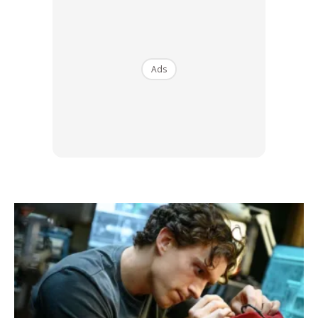
Mengulas penerimaan anugerah berprestij ini Pengarah
Urusan PMM, Naeem Shahab Khan berkata , berkata
Ads
pengiktirafan sebagai Majikan Terbaik Malaysia untuk tahun
ketiga berturut-turut itu adalah sokongan yang kukuh
terhadap persekitaran kerja berkualiti tinggi di PMM.
“Kami terus berusaha untuk kecemerlangan dalam
memastikan PMI adalah tempat kerja yang bagus dan
sentiasa mencabar diri untuk menyediakan persekitaran
kerja dan pengalaman unik kepada kakitangan.