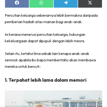
Share
Share
Share
Share
on
on
on
on
Facebook
WhatsApp
Telegram
X
Percutian keluarga sebenarnya lebih bermakna daripada
(Twitter)
pemberian hadiah atau mainan bagi anak-anak.
Ini kerana menerusi percutian keluarga, hubungan
kekeluargaan dapat dipupuk dengan lebih mesra.
Selain itu, ketahui lima sebab lain kenapa anak-anak
seronok apabila ibu bapa memberitahu akan membawa
mereka untuk bercuti :
1. Terpahat lebih lama dalam memori