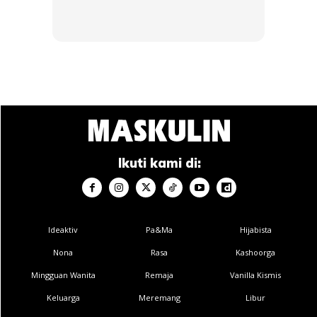
Ikuti kami di:
Ideaktiv
Pa&Ma
Hijabista
Nona
Rasa
Kashoorga
Mingguan Wanita
Remaja
Vanilla Kismis
Keluarga
Meremang
Libur