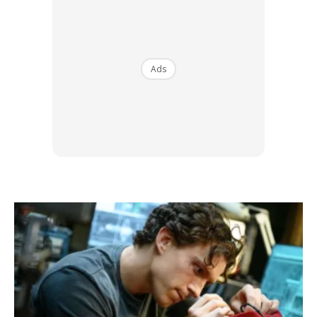
Ads
Travel mendedahkan anak-anak kepada dunia luar. Usia
mereka walaupun masih kecil, mereka sebenarnya cukup
seronok untuk meneroka pelbagai pengalaman baharu.
Melalui percutian keluarga juga, perkembangan otak anak-
anak dapat berjalan dan beradaptasi bagi dari segi sosial,
fizikal, kognitif dan interaksi sensori.
3. Kukuhkan hubungan kekeluargaan