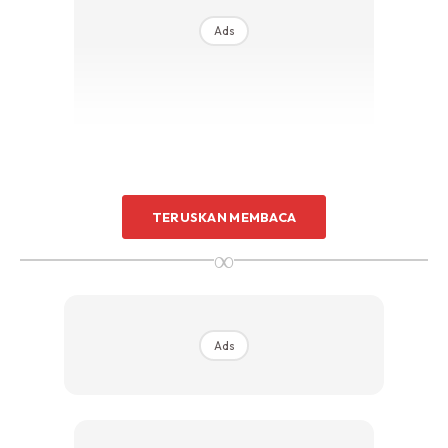
Ads
2. BELAJAR TERIMA KENYATAAN
TERUSKAN MEMBACA
∞
Ads