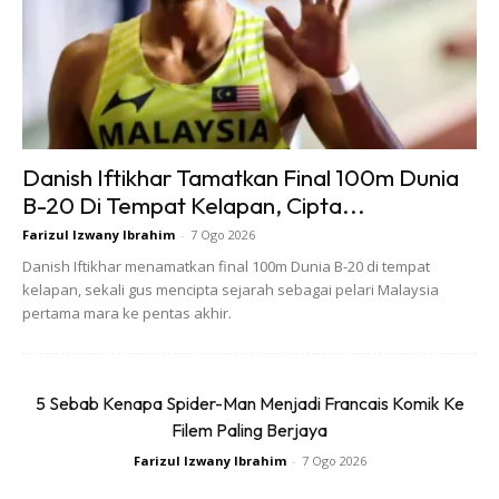
3. BUANG SEGALA PERKARA TENTANG
Danish Iftikhar Tamatkan Final 100m Dunia
DIA
B-20 Di Tempat Kelapan, Cipta...
Farizul Izwany Ibrahim
-
7 Ogo 2026
Perkara ini memang perit untuk dilakukan tetapi inilah cara
Danish Iftikhar menamatkan final 100m Dunia B-20 di tempat
terbaik untuk melupakan orang yang kita sayang. Buanglah
kelapan, sekali gus mencipta sejarah sebagai pelari Malaysia
segala perkara tentang dia. Buang nombor telefonnya,
pertama mara ke pentas akhir.
block Facebook dan apa sahaja medium yang
membolehkan anda berhubung dengannya.
5 Sebab Kenapa Spider-Man Menjadi Francais Komik Ke
Jika sayang untuk membuat hadiah pemberiannya,
Filem Paling Berjaya
simpanlah di dalam satu kotak dan sorokkannya di tempat
Farizul Izwany Ibrahim
-
7 Ogo 2026
yang jauh dari pandangan anda. Kuatkan diri anda supaya