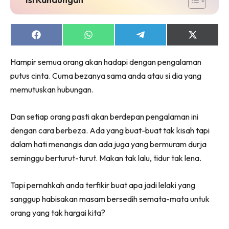
Share
Share
Share
Share
on
on
on
on
Facebook
WhatsApp
Telegram
X
Hampir semua orang akan hadapi dengan pengalaman
(Twitter)
putus cinta. Cuma bezanya sama anda atau si dia yang
memutuskan hubungan.
Dan setiap orang pasti akan berdepan pengalaman ini
dengan cara berbeza. Ada yang buat-buat tak kisah tapi
dalam hati menangis dan ada juga yang bermuram durja
seminggu berturut-turut. Makan tak lalu, tidur tak lena.
Tapi pernahkah anda terfikir buat apa jadi lelaki yang
sanggup habisakan masam bersedih semata-mata untuk
orang yang tak hargai kita?