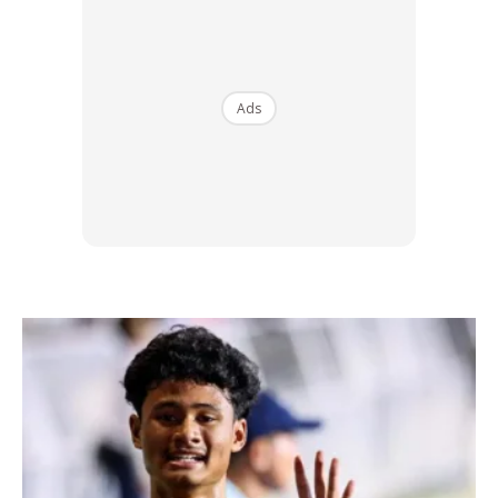
Perkara paling penting ialah diri kita perlu menerima
kenyataan. Terimalah kenyataan bahawa perpisahan
Ads
sudah terjadi dan masing-masing sudah mempunyai haluan
sendiri. Sentiasa ingatkan diri bahawa dia bukanlah yang
terbaik untuk kita dan yakinlah kita akan menemui insan
yang lebih baik.
BACA: Periksa Telefon Suami Senyap-Senyap Adalah
Satu Jenayah Moden
Ads