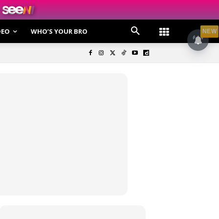
DEO
WHO’S YOUR BRO
NEW
olisi Privasi