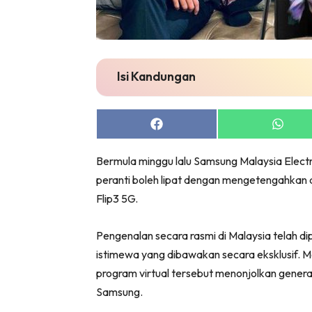
Isi Kandungan
Share
Share
on
on
Facebook
Whats
Bermula minggu lalu Samsung Malaysia Elect
peranti boleh lipat dengan mengetengahkan 
Flip3 5G.
Pengenalan secara rasmi di Malaysia telah 
istimewa yang dibawakan secara eksklusif. Me
program virtual tersebut menonjolkan generasi
Samsung.