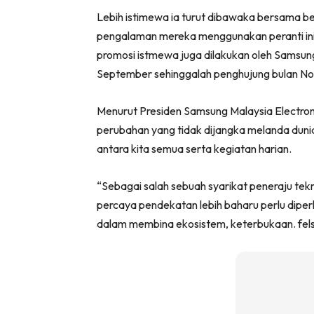
Lebih istimewa ia turut dibawaka bersama beb
pengalaman mereka menggunakan peranti ini 
promosi istmewa juga dilakukan oleh Samsun
September sehinggalah penghujung bulan N
Menurut Presiden Samsung Malaysia Electroni
perubahan yang tidak dijangka melanda duni
antara kita semua serta kegiatan harian.
“Sebagai salah sebuah syarikat peneraju tekn
percaya pendekatan lebih baharu perlu dipe
dalam membina ekosistem, keterbukaan. felsksi