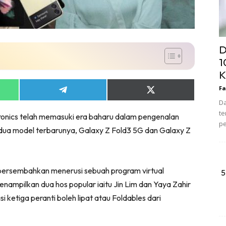
D
1
K
Fa
Share
Share
on
on
Da
App
Telegram
X
te
ronics telah memasuki era baharu dalam pengenalan
(Twitter)
pe
dua model terbarunya, Galaxy Z Fold3 5G dan Galaxy Z
dipersembahkan menerusi sebuah program virtual
5
nampilkan dua hos popular iaitu Jin Lim dan Yaya Zahir
 ketiga peranti boleh lipat atau Foldables dari