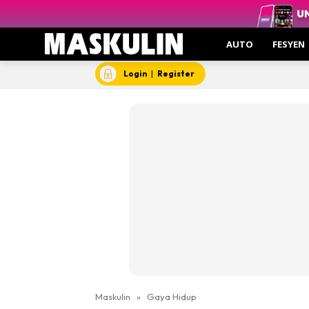
AUTO
FESYEN
Login
|
Register
Maskulin
»
Gaya Hidup