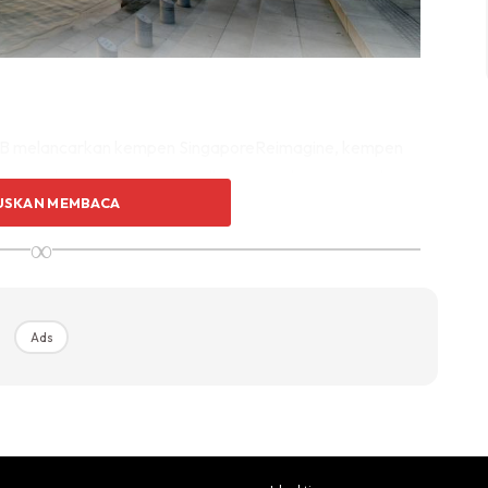
TB melancarkan kempen SingaporeReimagine, kempen
congan dengan memperkenalkan pengalaman yang baru
USKAN MEMBACA
u dan restoran yang unik, pusat kesihatan dan
 dengan mengambil kira terhadap perubahan keperluan
∞
Ads