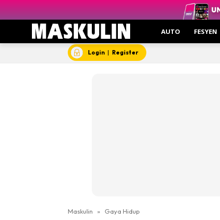
AUTO
FESYEN
Login
|
Register
Maskulin
»
Gaya Hidup