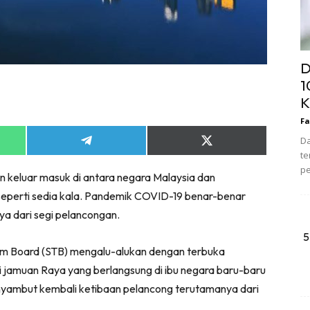
D
1
K
Fa
Da
Share
Share
te
on
on
App
Telegram
X
pe
an keluar masuk di antara negara Malaysia dan
(Twitter)
h seperti sedia kala. Pandemik COVID-19 benar-benar
a dari segi pelancongan.
5
ism Board (STB) mengalu-alukan dengan terbuka
i jamuan Raya yang berlangsung di ibu negara baru-baru
yambut kembali ketibaan pelancong terutamanya dari