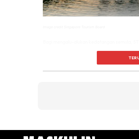
Image credit Singapore Tourism Board
Bagi mengalu-alukan kedatangan semula, S
yang mensasarkan kepada pemulihan pelan
TER
dan luar biasa, termasuklah tarikan terbahar
pengalaman lestari. Kempen ini dibangunkan
dan aspirasi pengguna secara global.