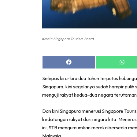
Kredit: Singapore Tourism Board
Share
Share
on
on
Facebook
Whats
Selepas kira-kira dua tahun terputus hubung
Singapura, kini segalanya sudah hampir puli
menguji rakyat kedua-dua negara terutamany
Dan kini Singapura menerusi Singapore Tour
kedatangan rakyat dari negara kita. Menerus
ini, STB mengumumkan mereka bersedia men
Malaysia.