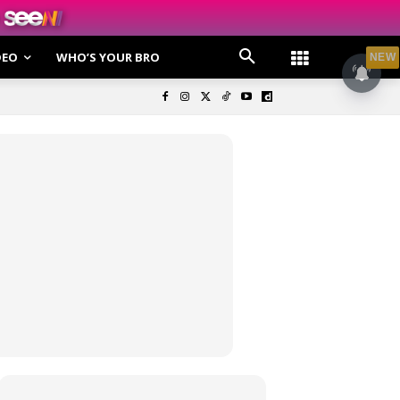
DEO
WHO’S YOUR BRO
NEW
olisi Privasi