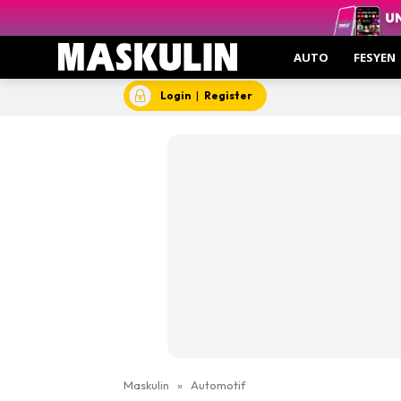
AUTO
FESYEN
Login
|
Register
Maskulin
»
Automotif