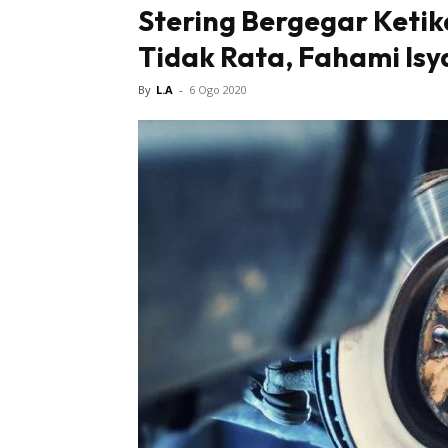
Stering Bergegar Keti
Tidak Rata, Fahami Is
By
L.A
-
6 Ogo 2020