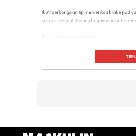
Ikuti perkongsian tip memeriksa brake pad y
sekitar Lembah Kelang bagaimana untuk mem
Ikuti tips lengkap di bawah ini,
TER