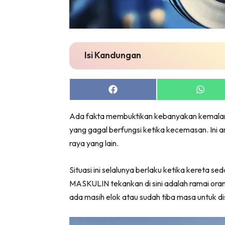
Isi Kandungan
Share
Share
on
on
Facebook
Whats
Ada fakta membuktikan kebanyakan kemalang
yang gagal berfungsi ketika kecemasan. In
raya yang lain.
Situasi ini selalunya berlaku ketika kereta se
MASKULIN tekankan di sini adalah ramai ora
ada masih elok atau sudah tiba masa untuk dis