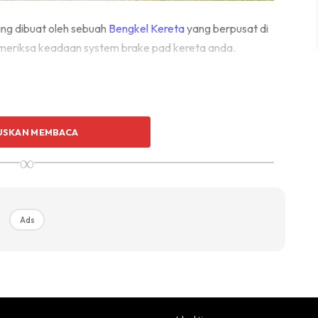
ang dibuat oleh sebuah
Bengkel Kereta
yang berpusat di
eriksa keadaan system brake pad kereta anda.
USKAN MEMBACA
∞
Ads
Ads