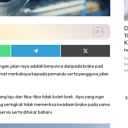
D
1
K
Fa
Share
Share
on
on
Da
App
Telegram
X
te
an jalan raya adalah berpunca daripada brake pad
(Twitter)
pe
i amat merbahaya kepada pemandu serta pengguna jalan
dang laju dan tiba-tiba tidak boleh brek. Apa yang ingin
5
ng seringkali tidak memeriksa keadaan brake pada sama
ervis serta ditukar baharu.