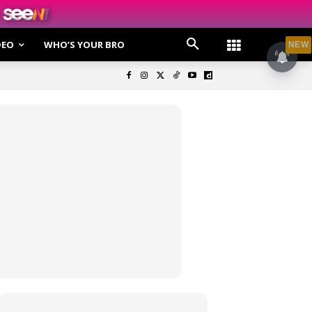
DEO
WHO’S YOUR BRO
NEW
olisi Privasi