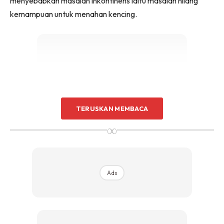
menyebabkan masalah inkontinens iaitu masalah hilang
kemampuan untuk menahan kencing.
Ads
TERUSKAN MEMBACA
∞
Ads
Sedar tak sedar seluar sudah basah dek kerana badan
sudah tak mampu menahan kencing secara semulajadi.