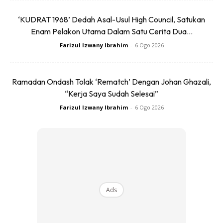
‘KUDRAT 1968’ Dedah Asal-Usul High Council, Satukan
Enam Pelakon Utama Dalam Satu Cerita Dua...
Farizul Izwany Ibrahim
-
6 Ogo 2026
Jika terdapat jangkitan, pesakit perlu dirawat terutamanya
mereka yang mengalami pundi kencing terlalu aktif. Antara
Ramadan Ondash Tolak ‘Rematch’ Dengan Johan Ghazali,
tanda kencing terlalu aktif adalah sukar menahan kencing,
“Kerja Saya Sudah Selesai”
kencing tidak puas, pergi ke tandas melebihi 10 kali sehari
Farizul Izwany Ibrahim
-
6 Ogo 2026
dan berlaku kebocoran jika menahannya.
KESAN BURUK
Antara kaedah yang boleh digunakan untuk mengatasi
masalah itu adalah senaman otot untuk mengawal kencing,
Ads
latihan pundi kencing dan penggunaan ubatan. Masalah
tersebut sering berlaku akibat kesibukan kerja yang