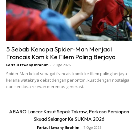
disedari. Bagi mereka yang mengalami kerosakan buah
pinggang, uretra yang tersumbat atau pun kerosakan saraf
turut berlaku.
Tahukah anda bahawa jika kencing melebihi lapan kali
5 Sebab Kenapa Spider-Man Menjadi
dalam sehari ia merupakan indikasi sesuatu yang tidak
Francais Komik Ke Filem Paling Berjaya
normal berlaku. Jangan pula anda mengurangkan jumlah
pengambilan air kerana ingin elak tahan kencing kerana itu
Farizul Izwany Ibrahim
-
7 Ogo 2026
adalah tindakan salah.
Spider-Man kekal sebagai francais komik ke filem paling berjaya
kerana wataknya dekat dengan penonton, kuat dengan nostalgia
dan sentiasa relevan merentas generasi.
ABARO Lancar Kasut Sepak Takraw, Perkasa Persiapan
Skuad Selangor Ke SUKMA 2026
Ads
Farizul Izwany Ibrahim
-
7 Ogo 2026