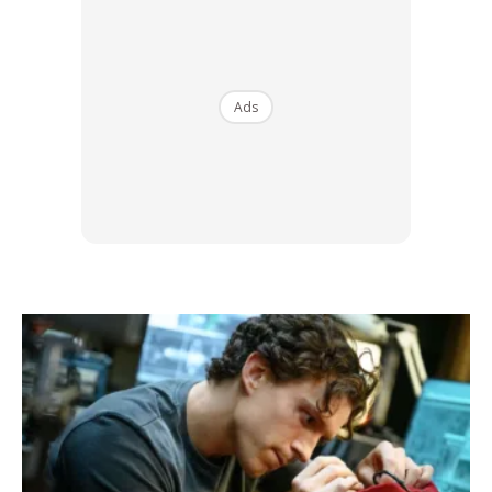
Ads
Food photo created by jcomp – www.freepik.com
KEROSAKAN SARAF
Dalam kes lebih teruk seseorang berdepan masalah ini
boleh terkencing di mana-mana dan bila-bila sahaja.
Apabila batuk atau bersin, air kencing boleh keluar tanpa