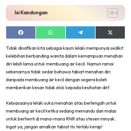
Isi Kandungan
Share
Share
Share
Share
on
on
on
on
Facebook
WhatsApp
Telegram
X
Tidak dinafikan kita sebagai kaum lelaki mempunyai sedikit
(Twitter)
kelebihan berbanding wanita dalam kemampuan menahan
diri lebih lama untuk membuang air kecil. Namun ramai
sebenarnya tidak sedar bahawa tabiat menahan diri
daripada membuang air kecil dengan segera boleh
memberikan kesan tidak elok kepada kesihatan diri!
Kebiasaanya lelaki suka menahan atau berlengah untuk
membuang air kecil ketika sedang memandu dan malas
untuk berhenti di mana-mana RNR atau stesen minyak.
Ingat ya, jangan amalkan tabiat itu terlalu kerap!