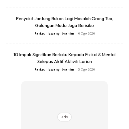
Penyakit Jantung Bukan Lagi Masalah Orang Tua,
Golongan Muda Juga Berisiko
Farizul Izwany Ibrahim
-
6 Ogo 2026
3) SELUAR BERCETAK
Kekalkan dengan seluar yang standard. Usah jadi terlalu
10 Impak Signifikan Berlaku Kepada Fizikal & Mental
eksperimental dengan memakai jean bercetak jenama
Selepas Aktif Aktiviti Larian
dengan banyak atau lebih teruk lagi ia dijahit sulam. Ia
Farizul Izwany Ibrahim
-
5 Ogo 2026
hanya menjadikan anda seolah terdesak untuk memakai
pakaian berjenama.
4) KASUT VELCRO
Ads