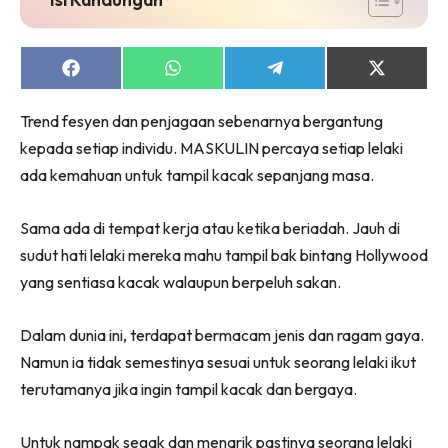
Share
Share
Share
Share
on
on
on
on
Facebook
WhatsApp
Telegram
X
Trend fesyen dan penjagaan sebenarnya bergantung
(Twitter)
kepada setiap individu. MASKULIN percaya setiap lelaki
ada kemahuan untuk tampil kacak sepanjang masa.
Sama ada di tempat kerja atau ketika beriadah. Jauh di
sudut hati lelaki mereka mahu tampil bak bintang Hollywood
yang sentiasa kacak walaupun berpeluh sakan.
Dalam dunia ini, terdapat bermacam jenis dan ragam gaya.
Namun ia tidak semestinya sesuai untuk seorang lelaki ikut
terutamanya jika ingin tampil kacak dan bergaya.
Untuk nampak segak dan menarik pastinya seorang lelaki