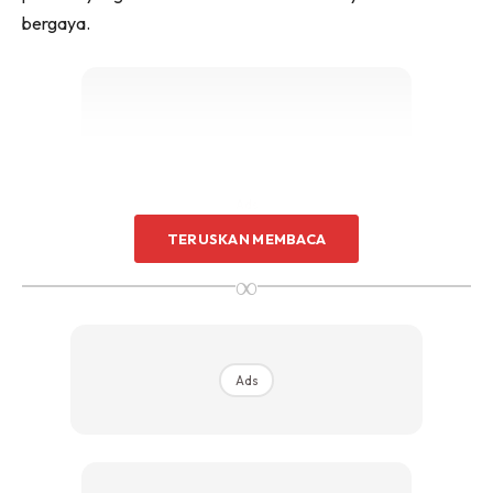
bergaya.
Ads
TERUSKAN MEMBACA
∞
Ads
1) TERLALU BANYAK PERFUME