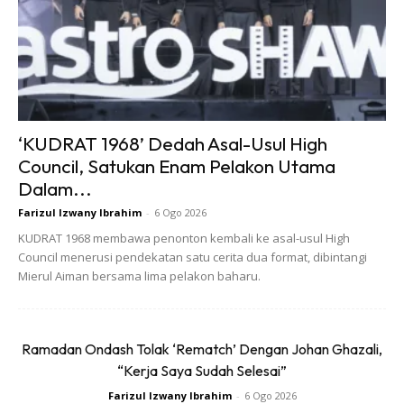
T-shirt merupakan baju yang sangat versatail yang boleh
digayakan dengan pelbagai jenis pakaian lain. Namun ada
satu perkara yang tidak harus anda lakukan. Jangan
sesekali memakai t-shirt dengan cetakan jenama yang
terlalu besar. Ingat anda bukannya papan iklan gergasi
‘KUDRAT 1968’ Dedah Asal-Usul High
bergerak.
Council, Satukan Enam Pelakon Utama
Dalam...
Artikel berkaitan:
Maksud Warna Di Sebalik Gaya
Farizul Izwany Ibrahim
-
6 Ogo 2026
Pakaian, Bukan Ikut Trend Fesyen Semata
KUDRAT 1968 membawa penonton kembali ke asal-usul High
Council menerusi pendekatan satu cerita dua format, dibintangi
Mierul Aiman bersama lima pelakon baharu.
Ramadan Ondash Tolak ‘Rematch’ Dengan Johan Ghazali,
Ads
“Kerja Saya Sudah Selesai”
Farizul Izwany Ibrahim
-
6 Ogo 2026