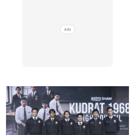
Ads
Ya, kita semua faham bahawa seorang lelaki itu harus
sentiasa berbau wangi. Namun janganlah disebabkan
alasan itu semburan minyak wangi yang dilakukan terlalu
banyak. Apatah lagi jika memakai lebih dari satu campuran
perfume. Ia hanya membuatkan orang lain sakit kepala dan
menjauhi anda.
2) T-SHIRT BERLOGO BESAR