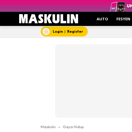
AUTO
FESYEN
Login
|
Register
Maskulin
»
Gaya Hidup