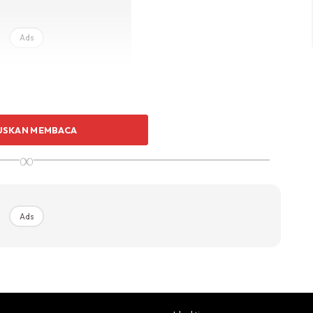
Ads
USKAN MEMBACA
∞
alkan kecergasan dan juga boleh mengurangkan stress.
Ads
 muda
yu) yang boleh kita amalkan, Insya’Allah.