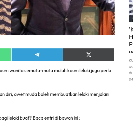
‘
H
P
Fa
Share
Share
KU
on
on
App
Telegram
X
us
aum wanita semata-mata malah kaum lelaki juga perlu
(Twitter)
du
pe
an diri, awet muda boleh membuatkan lelaki menjalani
i lelaki buat? Baca entri di bawah ini :