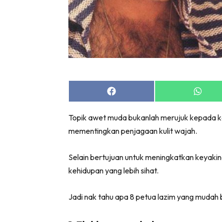
Share
Share
on
on
Facebook
Whats
Topik awet muda bukanlah merujuk kepada k
mementingkan penjagaan kulit wajah.
Selain bertujuan untuk meningkatkan keyakin
kehidupan yang lebih sihat.
Jadi nak tahu apa 8 petua lazim yang mudah bag