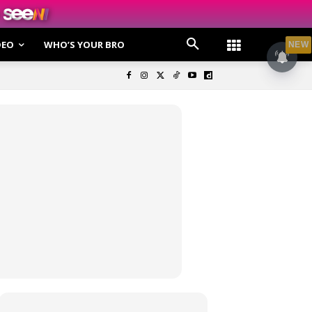
DEO
WHO’S YOUR BRO
NEW
olisi Privasi