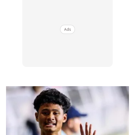
View this post on Instagram
Ads
Vans ComfyCush Slip-Skool. A Hybrid
Sneaker That Combines Its Slip With
The Body Of An Old Skool; The Outer
Casing Made With A Synthetic
Feelmax Material To Provide
Stabilisation, & Comes With White
Laces And The Signature Red Logo
On Its Back. Retailing At RM359.00.
Available At All #SoleWhat Stores.