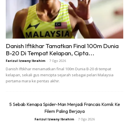
#Vans #SlipSkool #SoleWhat
A Post Shared By
Sole What
(@solewhat) On Feb 11, 2020 At 6:11am PST
Danish Iftikhar Tamatkan Final 100m Dunia
B-20 Di Tempat Kelapan, Cipta...
Farizul Izwany Ibrahim
-
7 Ogo 2026
Danish Iftikhar menamatkan final 100m Dunia B-20 di tempat
kelapan, sekali gus mencipta sejarah sebagai pelari Malaysia
Ads
pertama mara ke pentas akhir.
5 Sebab Kenapa Spider-Man Menjadi Francais Komik Ke
Filem Paling Berjaya
Farizul Izwany Ibrahim
-
7 Ogo 2026