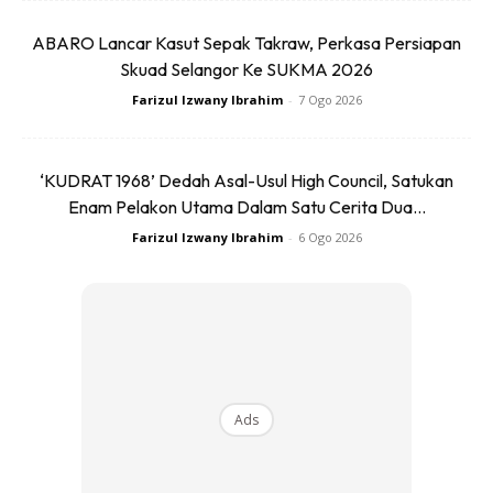
ABARO Lancar Kasut Sepak Takraw, Perkasa Persiapan
Skuad Selangor Ke SUKMA 2026
Farizul Izwany Ibrahim
-
7 Ogo 2026
‘KUDRAT 1968’ Dedah Asal-Usul High Council, Satukan
Enam Pelakon Utama Dalam Satu Cerita Dua...
Farizul Izwany Ibrahim
-
6 Ogo 2026
View this post on Instagram
Ads
Vans ComfyCush Slip-Skool. A Hybrid
Sneaker That Combines Its Slip With