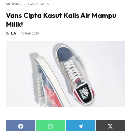
Maskulin
»
Gaya Hidup
Vans Cipta Kasut Kalis Air Mampu
Milik!
By
L.A
-
13 Feb 2020
Share
Share
Share
Share