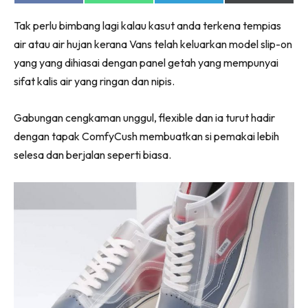
on
on
on
on
Facebook
WhatsApp
Telegram
X
Tak perlu bimbang lagi kalau kasut anda terkena tempias
(Twitter)
air atau air hujan kerana Vans telah keluarkan model slip-on
yang yang dihiasai dengan panel getah yang mempunyai
sifat kalis air yang ringan dan nipis.
Gabungan cengkaman unggul, flexible dan ia turut hadir
dengan tapak ComfyCush membuatkan si pemakai lebih
selesa dan berjalan seperti biasa.