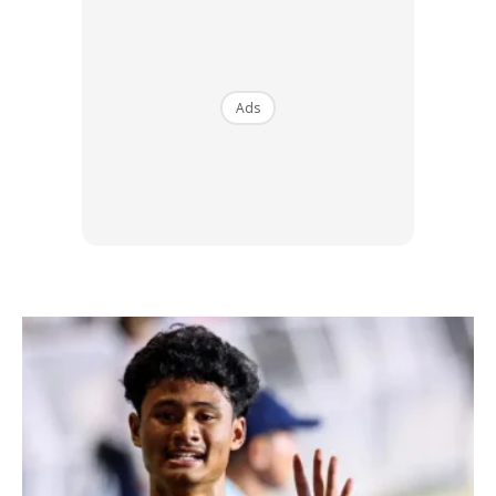
Ads
Ads
Seramai 30 juruteknik bertauliah bekerja tanpa henti,
dibantu oleh 10 petugas audit dan sokongan operasi serta
lima kaunter verifikasi sah.
Setiap penukaran bateri dijalankan mengikut garis panduan
ketat MBOR. Nombor siri bateri lama dan baharu
direkodkan secara manual dan digital, disahkan juruteknik
serta penyelia teknikal.