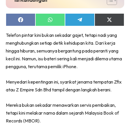
Share
Share
Share
Share
on
on
on
on
Facebook
WhatsApp
Telegram
X
Telefon pintar kini bukan sekadar gajet, tetapi nadi yang
(Twitter)
menghubungkan setiap detik kehidupan kita. Dari kerja
hingga hiburan, semuanya bergantung pada peranti yang
kecil ini. Namun, isu bateri sering kali menjadi dilema utama
pengguna, terutama pemilik iPhone.
Menyedari kepentingan ini, syarikat jenama tempatan Zfix
atau Z Empire Sdn Bhd tampil dengan langkah berani.
Mereka bukan sekadar menawarkan servis pembaikan,
tetapi kini melakar nama dalam sejarah Malaysia Book of
Records (MBOR).