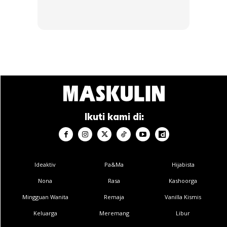
“Saya berpendapat iPhone ini mudah untuk capai sasaran
kerana sirinya tidaklah terlalu banyak. Kalau kami sasarkan
semua jenis telefon pintar atau android, kemungkinan
sasaran itu susah untuk dicapai.”
Zfix Mobile Fest Meriahkan Suasana
Acara yang diberi nama Zfix Mobile Fest bukan hanya
Ikuti kami di:
tentang rekod. Ia turut menyediakan pelbagai aktiviti
menarik untuk pengunjung.
Ideaktiv
Pa&Ma
Hijabista
Nona
Rasa
Kashoorga
Mingguan Wanita
Remaja
Vanilla Kismis
Keluarga
Meremang
Libur
Ads