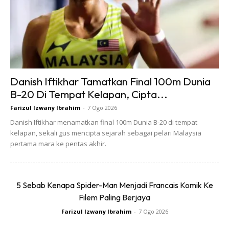
Danish Iftikhar Tamatkan Final 100m Dunia
B-20 Di Tempat Kelapan, Cipta...
Farizul Izwany Ibrahim
-
7 Ogo 2026
Malah keseluruhan proses dirakam tanpa henti sebagai
Danish Iftikhar menamatkan final 100m Dunia B-20 di tempat
bukti rasmi. Data ini kemudian diaudit dan diserahkan
kelapan, sekali gus mencipta sejarah sebagai pelari Malaysia
pertama mara ke pentas akhir.
kepada pihak MBOR untuk pengesahan rekod.
Bagi Pengarah Zfix, Muhammad Zulhelmi Mohd Yusof,
5 Sebab Kenapa Spider-Man Menjadi Francais Komik Ke
kejayaan ini mempunyai makna yang lebih mendalam.
Filem Paling Berjaya
Farizul Izwany Ibrahim
-
7 Ogo 2026