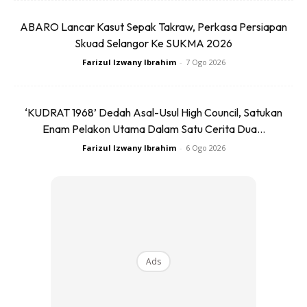
ABARO Lancar Kasut Sepak Takraw, Perkasa Persiapan
Skuad Selangor Ke SUKMA 2026
Ads
Farizul Izwany Ibrahim
-
7 Ogo 2026
‘KUDRAT 1968’ Dedah Asal-Usul High Council, Satukan
Enam Pelakon Utama Dalam Satu Cerita Dua...
Farizul Izwany Ibrahim
-
6 Ogo 2026
“Ini bukan sekadar soal angka, tetapi soal kepercayaan.
Kami ingin buktikan bahawa servis telefon pintar boleh
dijalankan secara sah, telus dan dengan integriti. Rekod ini
adalah simbol komitmen Zfix terhadap inovasi serta
kepuasan pelanggan,” jelasnya.
Ads
Tambahnya lagi, “Jika ada yang tertanya-tanya mengapa
kami memilih iPhone untuk usaha ini, jawapannya mudah.