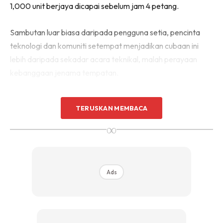
1,000 unit berjaya dicapai sebelum jam 4 petang.
Sambutan luar biasa daripada pengguna setia, pencinta
teknologi dan komuniti setempat menjadikan cubaan ini
lebih daripada sekadar acara teknikal, malah perayaan
kebanggaan jenama tempatan.
Operasi Gergasi Dengan Piawaian
TERUSKAN MEMBACA
Ketat
∞
Cubaan bersejarah tersebut berlangsung di cawangan
baharu Zfix di Bangunan PKNS Bizpoint, Shah Alam.
Ads