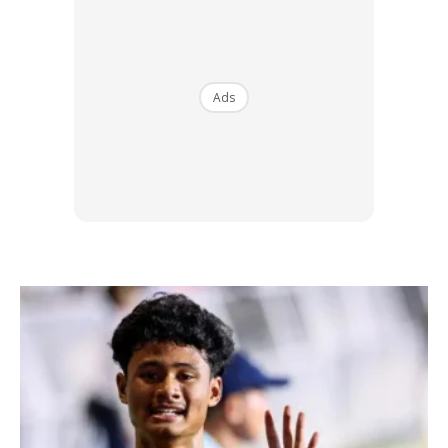
atau pelembap yang tidak mempunyai bau sebelum anda
menyembur minyak wangi.
Ads
Ads
3. Sapu Vaseline pada nadi