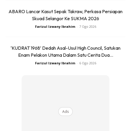
ABARO Lancar Kasut Sepak Takraw, Perkasa Persiapan
Skuad Selangor Ke SUKMA 2026
Farizul Izwany Ibrahim
-
7 Ogo 2026
‘KUDRAT 1968’ Dedah Asal-Usul High Council, Satukan
Enam Pelakon Utama Dalam Satu Cerita Dua...
Farizul Izwany Ibrahim
-
6 Ogo 2026
Haba, cahaya dan kelembapan boleh memecahkan molekul
Ads
pada minyak wangi dan mengurangkan kualiti baunya.
Langkah sebaiknya anda simpan minyak wangi di tempat