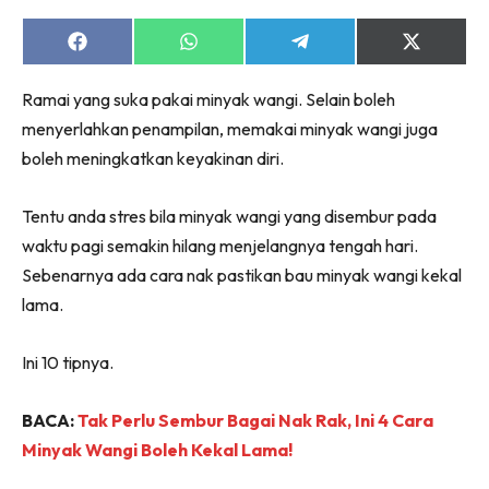
Share
Share
Share
Share
on
on
on
on
Facebook
WhatsApp
Telegram
X
Ramai yang suka pakai minyak wangi. Selain boleh
(Twitter)
menyerlahkan penampilan, memakai minyak wangi juga
boleh meningkatkan keyakinan diri.
Tentu anda stres bila minyak wangi yang disembur pada
waktu pagi semakin hilang menjelangnya tengah hari.
Sebenarnya ada cara nak pastikan bau minyak wangi kekal
lama.
Ini 10 tipnya.
BACA:
Tak Perlu Sembur Bagai Nak Rak, Ini 4 Cara
Minyak Wangi Boleh Kekal Lama!