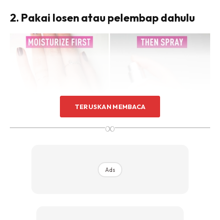
2. Pakai losen atau pelembap dahulu
TERUSKAN MEMBACA
∞
Ads
Kajian menunjukkan bau minyak wangi kekal lebih lama
pada kulit berminyak berbanding kulit kering. Jika anda
mempunyai kulit kering, lembapkan dahulu dengan losen