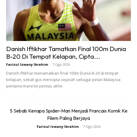
Danish Iftikhar Tamatkan Final 100m Dunia
B-20 Di Tempat Kelapan, Cipta...
Farizul Izwany Ibrahim
-
7 Ogo 2026
Danish Iftikhar menamatkan final 100m Dunia B-20 di tempat
Tip berkesan agar bau minyak wangi bertahan lama ialah
kelapan, sekali gus mencipta sejarah sebagai pelari Malaysia
dengan menyapu sedikit Vaseline terlebih dahulu pada nadi
pertama mara ke pentas akhir.
sebelum anda memakai minyak wangi.
BACA:
Wanita Kongsi 30 Tip Guna Vaseline Untuk
5 Sebab Kenapa Spider-Man Menjadi Francais Komik Ke
Filem Paling Berjaya
Cantik Cara Jimat, Rugi Tak Amalkan!
Farizul Izwany Ibrahim
-
7 Ogo 2026
4. Elak simpan di tempat panas