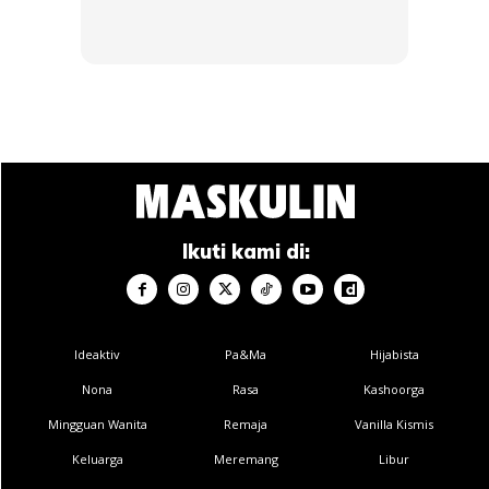
yang sejuk, kering dan jauh dari tingkap.
Ads
Ikuti kami di:
Ideaktiv
Pa&Ma
Hijabista
5. Elak gosok selepas sembur
Nona
Rasa
Kashoorga
Mingguan Wanita
Remaja
Vanilla Kismis
Keluarga
Meremang
Libur