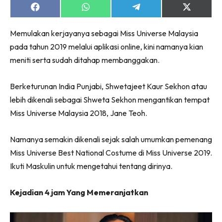
Share
Share
Share
Share
on
on
on
on
Facebook
WhatsApp
Telegram
X
Memulakan kerjayanya sebagai Miss Universe Malaysia
(Twitter)
pada tahun 2019 melalui aplikasi online, kini namanya kian
meniti serta sudah ditahap membanggakan.
Berketurunan India Punjabi, Shwetajeet Kaur Sekhon atau
lebih dikenali sebagai Shweta Sekhon mengantikan tempat
Miss Universe Malaysia 2018, Jane Teoh.
Namanya semakin dikenali sejak salah umumkan pemenang
Miss Universe Best National Costume di Miss Universe 2019.
Ikuti Maskulin untuk mengetahui tentang dirinya.
Kejadian 4 jam Yang Memeranjatkan