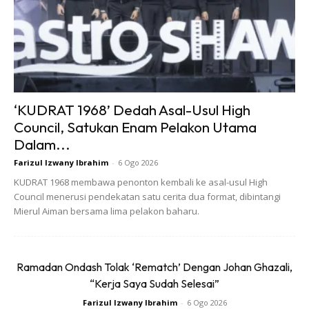
Ads
‘KUDRAT 1968’ Dedah Asal-Usul High
Council, Satukan Enam Pelakon Utama
Dalam...
Farizul Izwany Ibrahim
-
6 Ogo 2026
KUDRAT 1968 membawa penonton kembali ke asal-usul High
Council menerusi pendekatan satu cerita dua format, dibintangi
“First of all, jujur saya katakan moment tersebut
Mierul Aiman bersama lima pelakon baharu.
membuatkan saya terkena
heart attack
sebanyak dua kali.
Sewaktu diberi tahu yang saya memenangi
tittle
‘Miss
Universe Best National Costume’ saya sangat teruja dan
Ramadan Ondash Tolak ‘Rematch’ Dengan Johan Ghazali,
“Kerja Saya Sudah Selesai”
gembira. Saya teruja dan tak sabar untuk memperagakan
baju tersebut kepada orang ramai terutamanya orang
Farizul Izwany Ibrahim
-
6 Ogo 2026