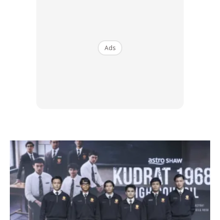
“Untuk baju tersebut, ia membawa maksud Malaysia ada
pelbagai makanan serta kuih-muih seperti telur pindang,
Kuih Koci dan Kuih Lapis dan tidak lupa juga mangkuk
Ads
tingkat.
“Malah baju yang dipakai juga adalah
modernization
dan
juga baju pengantin perempuan untuk Baba Nyonya. Untuk
bahagian kepak belakang, ia melambangkan corak ekor
ikan emas sebagai simbolik kepercayaan Baba Nyonya.
It’s
bring property
” Jelas anak kelahiran Kuala Lumpur ini.
Walaupun bertubuh kecil, Shweta berjaya meyakinkan
semua orang tentang baju tradisi kebangsaan negara.
Tetapi perkara itu tidak terhenti di situ, ternyata nasib tidak
menyebelahinya hinggakan dia memegang
title
tersebut
selama 4 jam sahaja.