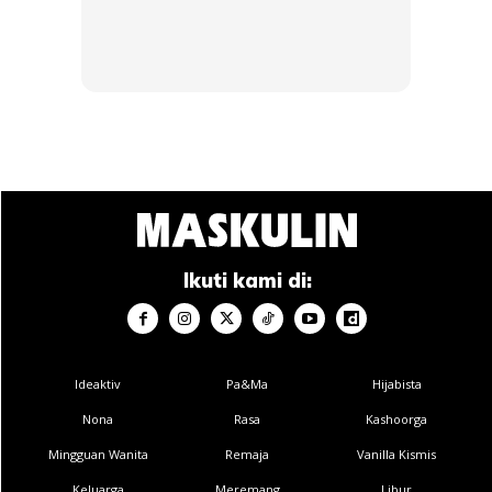
Ads
Ikuti kami di:
Ideaktiv
Pa&Ma
Hijabista
Nona
Rasa
Kashoorga
Mingguan Wanita
Remaja
Vanilla Kismis
Keluarga
Meremang
Libur