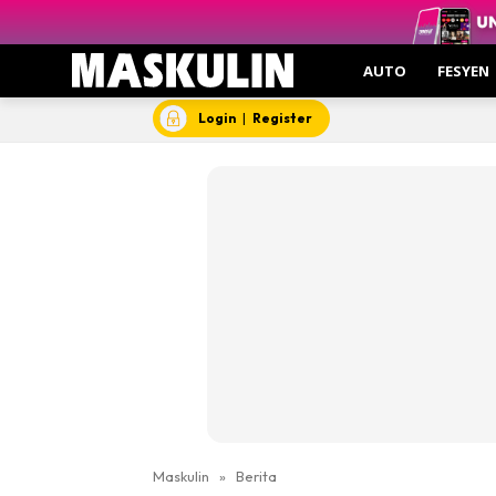
AUTO
FESYEN
Login
|
Register
Maskulin
»
Berita