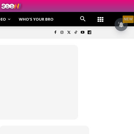
DEO
WHO’S YOUR BRO
NEW
olisi Privasi