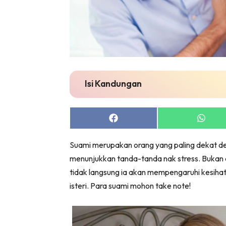
Isi Kandungan
Share
Share
on
on
Facebook
Whats
Suami merupakan orang yang paling dekat denga
menunjukkan tanda-tanda nak stress. Bukan apa
tidak langsung ia akan mempengaruhi kesiha
isteri. Para suami mohon take note!