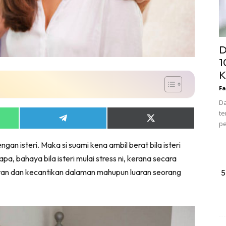
D
1
K
Fa
Da
te
Share
Share
pe
on
on
App
Telegram
X
n isteri. Maka si suami kena ambil berat bila isteri
(Twitter)
, bahaya bila isteri mulai stress ni, kerana secara
tan dan kecantikan dalaman mahupun luaran seorang
5