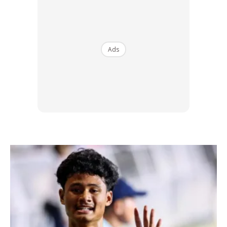
Ads
Ads
KETUA PARTI
Beliau kini menerajui parti Social Democratic dan menjadi
Menteri Pengangkutan dan Komunikasi.