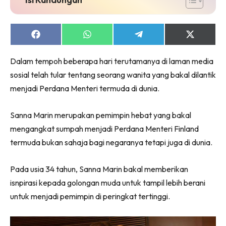
Share
Share
Share
Share
on
on
on
on
Facebook
WhatsApp
Telegram
X
Dalam tempoh beberapa hari terutamanya di laman media
(Twitter)
sosial telah tular tentang seorang wanita yang bakal dilantik
menjadi Perdana Menteri termuda di dunia.
Sanna Marin merupakan pemimpin hebat yang bakal
mengangkat sumpah menjadi Perdana Menteri Finland
termuda bukan sahaja bagi negaranya tetapi juga di dunia.
Pada usia 34 tahun, Sanna Marin bakal memberikan
isnpirasi kepada golongan muda untuk tampil lebih berani
untuk menjadi pemimpin di peringkat tertinggi.