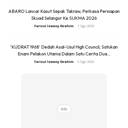
BENTUK KERAJAAN
ABARO Lancar Kasut Sepak Takraw, Perkasa Persiapan
Skuad Selangor Ke SUKMA 2026
Parti pimpinannya bersama lima parti bersekutu telah
Farizul Izwany Ibrahim
-
7 Ogo 2026
diberi mandat untuk membentuk kerajaan. Lebih menarik
lima parti bersekutu tersebut juga diterajui oleh pemimpin
wanita.
‘KUDRAT 1968’ Dedah Asal-Usul High Council, Satukan
Enam Pelakon Utama Dalam Satu Cerita Dua...
Anda mungkin berminat dengan
Farizul Izwany Ibrahim
-
6 Ogo 2026
Ads
SHOPEE MY
SHOPEE MY
CENDAWAN RANGUP BY
[500g – 1kg] Frozen Halal