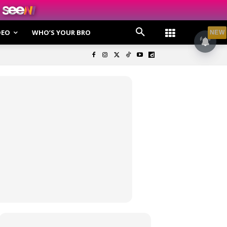
DEO
WHO’S YOUR BRO
NEW
olisi Privasi