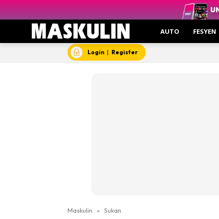
AUTO
FESYEN
Login
|
Register
Maskulin
»
Sukan