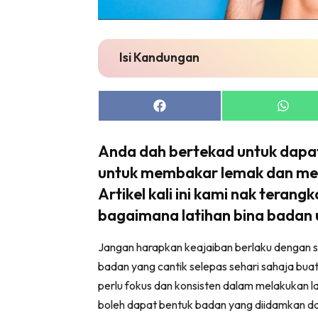
Isi Kandungan
Share
Share
on
on
Facebook
Whats
Anda dah bertekad untuk dapa
untuk membakar lemak dan mem
Artikel kali ini kami nak teran
bagaimana latihan bina badan 
Jangan harapkan keajaiban berlaku dengan s
badan yang cantik selepas sehari sahaja bu
perlu fokus dan konsisten dalam melakukan la
boleh dapat bentuk badan yang diidamkan da