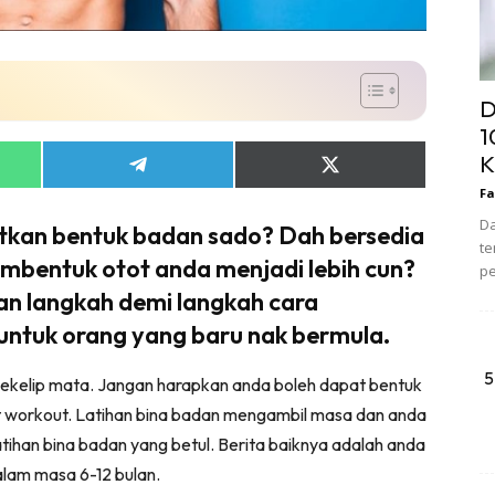
D
1
K
Share
Share
on
on
Fa
App
Telegram
X
(Twitter)
Da
tkan bentuk badan sado? Dah bersedia
te
bentuk otot anda menjadi lebih cun?
pe
gkan langkah demi langkah cara
untuk orang yang baru nak bermula.
5
ekelip mata. Jangan harapkan anda boleh dapat bentuk
at workout. Latihan bina badan mengambil masa dan anda
tihan bina badan yang betul. Berita baiknya adalah anda
lam masa 6-12 bulan.