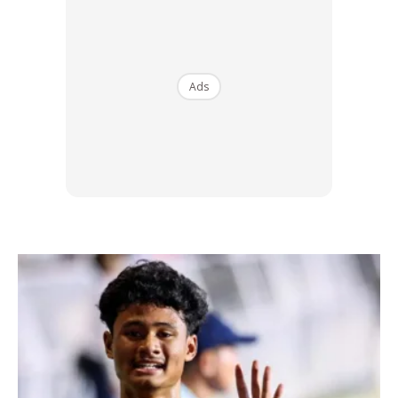
Ads
TANGGUNGJAWAB BESAR
Memetik laporan Variety lagi, selepas perlantikan tersebut
itu, Ahmad Izham akan mula bertugas di ibu pejabat
mereka berpangkalan di Singapura.
Dan beliau akan menjalankan tugas dan melaporkan
kepada Ketua Serantau Walt Disney Company Asia Pacific,
Amit Malhotra.
“Izham akan bertanggungjawab dalam membangunkan
dan menerbitkan program asal termasuk perolehan