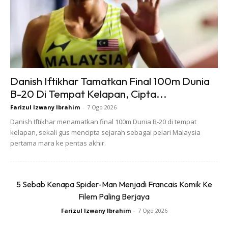
kandungan.
Danish Iftikhar Tamatkan Final 100m Dunia
Ads
B-20 Di Tempat Kelapan, Cipta...
Farizul Izwany Ibrahim
-
7 Ogo 2026
Danish Iftikhar menamatkan final 100m Dunia B-20 di tempat
kelapan, sekali gus mencipta sejarah sebagai pelari Malaysia
pertama mara ke pentas akhir.
BACA: Realiti Bekerja Dari Rumah Walaupun Banyak
Cabaran Masih Boleh Kekal Produktif
5 Sebab Kenapa Spider-Man Menjadi Francais Komik Ke
Filem Paling Berjaya
“Beliau juga akan memantau kandungan produksi untuk
Farizul Izwany Ibrahim
-
7 Ogo 2026
program hiburan dan sukan utama,” jelas Amit Malhotra.