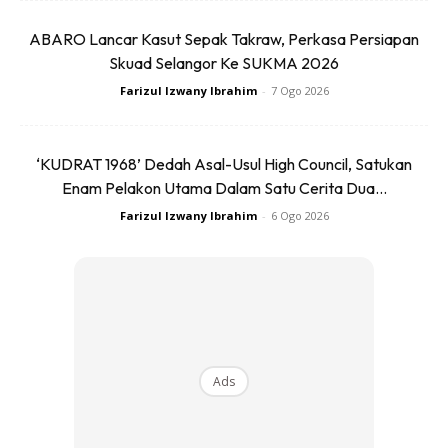
ABARO Lancar Kasut Sepak Takraw, Perkasa Persiapan
Anda mungkin berminat dengan
Skuad Selangor Ke SUKMA 2026
Farizul Izwany Ibrahim
-
7 Ogo 2026
‘KUDRAT 1968’ Dedah Asal-Usul High Council, Satukan
Enam Pelakon Utama Dalam Satu Cerita Dua...
Farizul Izwany Ibrahim
-
6 Ogo 2026
SHOPEE MY
SHOPEE MY
CENDAWAN RANGUP BY
[500g – 1kg] Frozen Halal
HERO CHEF
Dimsum / Dimsum Sejuk
B...
RM14.6
RM24
RM14.6
RM49
Ads
Buy Now
Buy Now