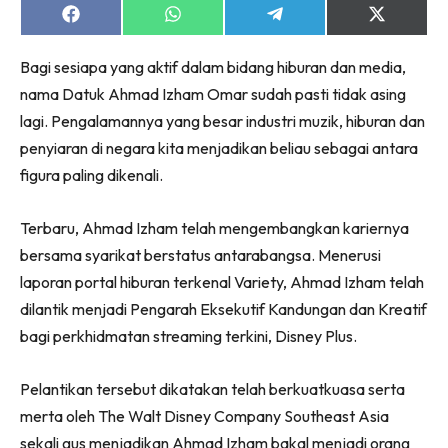
Share
Share
Share
Share
on
on
on
on
Facebook
WhatsApp
Telegram
X
Bagi sesiapa yang aktif dalam bidang hiburan dan media,
(Twitter)
nama Datuk Ahmad Izham Omar sudah pasti tidak asing
lagi. Pengalamannya yang besar industri muzik, hiburan dan
penyiaran di negara kita menjadikan beliau sebagai antara
figura paling dikenali.
Terbaru, Ahmad Izham telah mengembangkan kariernya
bersama syarikat berstatus antarabangsa. Menerusi
laporan portal hiburan terkenal Variety, Ahmad Izham telah
dilantik menjadi Pengarah Eksekutif Kandungan dan Kreatif
bagi perkhidmatan streaming terkini, Disney Plus.
Pelantikan tersebut dikatakan telah berkuatkuasa serta
merta oleh The Walt Disney Company Southeast Asia
sekali gus menjadikan Ahmad Izham bakal menjadi orang