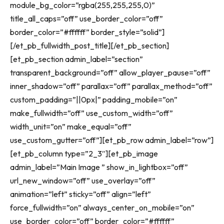
module_bg_color=”rgba(255,255,255,0)”
title_all_caps=”off” use_border_color=”off”
border_color=”#ffffff” border_style=”solid”]
[/et_pb_fullwidth_post_title][/et_pb_section]
[et_pb_section admin_label=”section”
transparent_background=”off” allow_player_pause=”off”
inner_shadow=”off” parallax=”off” parallax_method=”off”
custom_padding=”||0px|” padding_mobile=”on”
make_fullwidth=”off” use_custom_width=”off”
width_unit=”on” make_equal=”off”
use_custom_gutter=”off”][et_pb_row admin_label=”row”]
[et_pb_column type=”2_3″][et_pb_image
admin_label=”Main Image ” show_in_lightbox=”off”
url_new_window=”off” use_overlay=”off”
animation=”left” sticky=”off” align=”left”
force_fullwidth=”on” always_center_on_mobile=”on”
use_border_color=”off” border_color=”#ffffff”