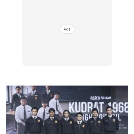
Kovago (dua,kanan) bersama Ir Noor Hisham (dua,kiri) serta atlet hoki ais,
Ads
Jia Yung (kiri) dan Tengku Muhammad Azlly. (Foto : Kamarul Akhir
/www.asiana.my)
Walaupun Thailand dilihat antara pencabar utama dalam
acara Hoki Ais pada temasya Sukan SEA ke 29 , potensi
Filipina dan Indonesia juga perlu diberikan perhatian.
Jurulatih skuad Hoki Ais kebangsaan, Kristof Kovago
berkata, di atas kertas memang Thailand memiliki
kelebihan untuk bergelar juara berdasarkan prestasi
semasa pasukan tersebut.
“Ini kami akui dalam beberapa siri perlawanan sebelum ini
mereka (Thailand) berjaya menewaskan skuad