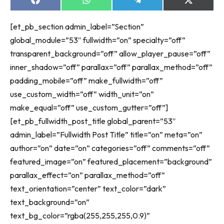
Share
Share
Share
Share
on
on
on
on
Facebook
WhatsApp
Telegram
X
[et_pb_section admin_label=”Section”
(Twitter)
global_module=”53″ fullwidth=”on” specialty=”off”
transparent_background=”off” allow_player_pause=”off”
inner_shadow=”off” parallax=”off” parallax_method=”off”
padding_mobile=”off” make_fullwidth=”off”
use_custom_width=”off” width_unit=”on”
make_equal=”off” use_custom_gutter=”off”]
[et_pb_fullwidth_post_title global_parent=”53″
admin_label=”Fullwidth Post Title” title=”on” meta=”on”
author=”on” date=”on” categories=”off” comments=”off”
featured_image=”on” featured_placement=”background”
parallax_effect=”on” parallax_method=”off”
text_orientation=”center” text_color=”dark”
text_background=”on”
text_bg_color=”rgba(255,255,255,0.9)”