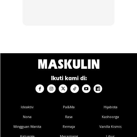
kemungkinan,” ujarnya.
Sidang media tersebut turut dihadiri Pengurus pasukan, Ir
Noor Hisham Yahya dan atlet hoki ais, Moo Jia Yung serta
Tengku Muhammad Azlly Tengku Abdillah.
Ikuti kami di:
Ideaktiv
Pa&Ma
Hijabista
Nona
Rasa
Kashoorga
Mingguan Wanita
Remaja
Vanilla Kismis
Keluarga
Meremang
Libur