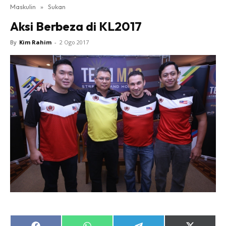
Maskulin
»
Sukan
Aksi Berbeza di KL2017
By
Kim Rahim
-
2 Ogo 2017