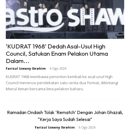
kebangsaan dan pesaing-pesaing yang bakal beraksi
ditemasya Sukan SEA 29 nanti.
“Tetapi untuk aksi di Kuala Lumpur ia pastinya berbeza,
perlawanan baharu dengan semangat tinggi untuk meraih
emas yang menjadi sasaran.
‘KUDRAT 1968’ Dedah Asal-Usul High
Council, Satukan Enam Pelakon Utama
“Kali ini kami akan tampil berbeza, beberapa siri
Dalam...
perlawanan yang disertai banyak memberikan pengalaman
Farizul Izwany Ibrahim
-
6 Ogo 2026
dan pendedahan buat pemain.
KUDRAT 1968 membawa penonton kembali ke asal-usul High
Council menerusi pendekatan satu cerita dua format, dibintangi
“Beraksi dipentas akhir adalah perancangan yang
Mierul Aiman bersama lima pelakon baharu.
sempurna dan kami harapkan ia mampu direalisasikan,”
katanya pada sidang media Kita Juara di Majlis Sukan
Negara, Bukit Jalil tengah hari tadi.
Ramadan Ondash Tolak ‘Rematch’ Dengan Johan Ghazali,
“Kerja Saya Sudah Selesai”
Farizul Izwany Ibrahim
-
6 Ogo 2026