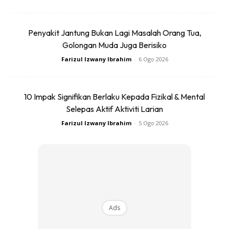
Penyakit Jantung Bukan Lagi Masalah Orang Tua,
Golongan Muda Juga Berisiko
Ads
Farizul Izwany Ibrahim
-
6 Ogo 2026
10 Impak Signifikan Berlaku Kepada Fizikal & Mental
Selepas Aktif Aktiviti Larian
Farizul Izwany Ibrahim
-
5 Ogo 2026
Kovago yang merupakan bekas atlet hoki ais Hungray juga
tidak menolak saingan dari Filipina dan Indonesia bakal
diterima anak didiknya pada kali ini.
“Walaupun Thailand antara pasukan pilihan, tetapi bagi
saya Filipina dan Indonesia tidak boleh dipandang rendah,
Ads
jadi kami semua perlu waspada dengan sebarang