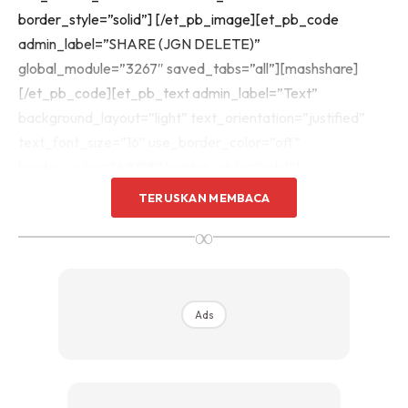
border_style=”solid”] [/et_pb_image][et_pb_code
admin_label=”SHARE (JGN DELETE)”
global_module=”3267″ saved_tabs=”all”][mashshare]
[/et_pb_code][et_pb_text admin_label=”Text”
background_layout=”light” text_orientation=”justified”
text_font_size=”16″ use_border_color=”off”
border_color=”#ffffff” border_style=”solid”]
TERUSKAN MEMBACA
∞
Ads