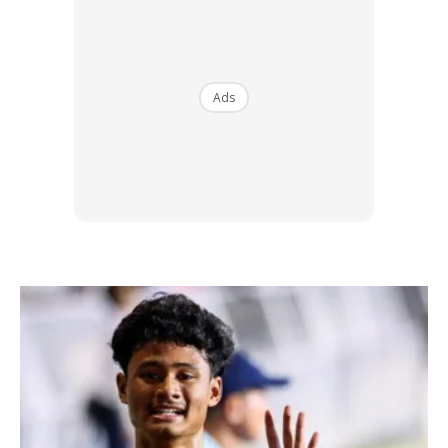
Ads
Nadhir Nasar – Foto: Instagram Nadhir Nasar
Selain itu, nama-nama popular lain seperti Isaac Voo, Siti
Saleha, Haneesya Hanee, Wani Kayrie, Dinda Dania,