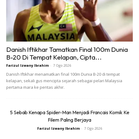
Firdaus Rahmat, Shahrul Kamal, Adira, Ayu Damit, Tomok,
Priscilla Abby, Nikki Palikat, Noryn Aziz, Kaka Azraff dan
ramai lagi.
Kehadiran mereka menjanjikan suasana yang meriah dan
peluang unik untuk peminat bertemu idola.
Danish Iftikhar Tamatkan Final 100m Dunia
B-20 Di Tempat Kelapan, Cipta...
PELUANG ISTIMEWA
Farizul Izwany Ibrahim
-
7 Ogo 2026
Danish Iftikhar menamatkan final 100m Dunia B-20 di tempat
Acara yang bakal dikendalikan oleh hos bertenaga seperti
kelapan, sekali gus mencipta sejarah sebagai pelari Malaysia
Keanu Azman dan Munabella ini bukan sekadar sesi
pertama mara ke pentas akhir.
bertemu selebriti. Para pengunjung juga akan disajikan
dengan pratonton eksklusif kandungan dan naskah-naskah
terbaru yang bakal dipersembahkan oleh Astro.
5 Sebab Kenapa Spider-Man Menjadi Francais Komik Ke
Filem Paling Berjaya
Ini merupakan peluang istimewa untuk menjadi antara yang
Farizul Izwany Ibrahim
-
7 Ogo 2026
terawal mendapatkan gambaran tentang apa yang bakal