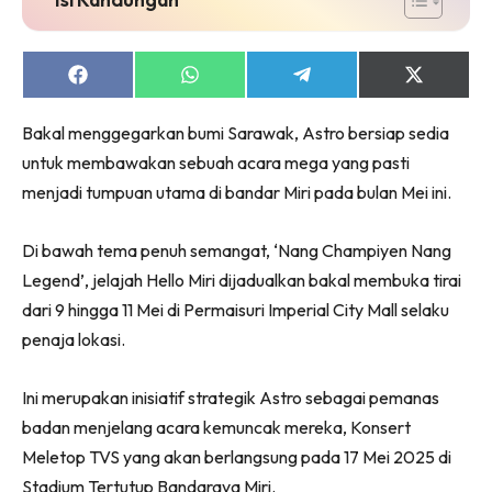
Share
Share
Share
Share
on
on
on
on
Facebook
WhatsApp
Telegram
X
Bakal menggegarkan bumi Sarawak, Astro bersiap sedia
(Twitter)
untuk membawakan sebuah acara mega yang pasti
menjadi tumpuan utama di bandar Miri pada bulan Mei ini.
Di bawah tema penuh semangat, ‘Nang Champiyen Nang
Legend’, jelajah Hello Miri dijadualkan bakal membuka tirai
dari 9 hingga 11 Mei di Permaisuri Imperial City Mall selaku
penaja lokasi.
Ini merupakan inisiatif strategik Astro sebagai pemanas
badan menjelang acara kemuncak mereka, Konsert
Meletop TVS yang akan berlangsung pada 17 Mei 2025 di
Stadium Tertutup Bandaraya Miri.