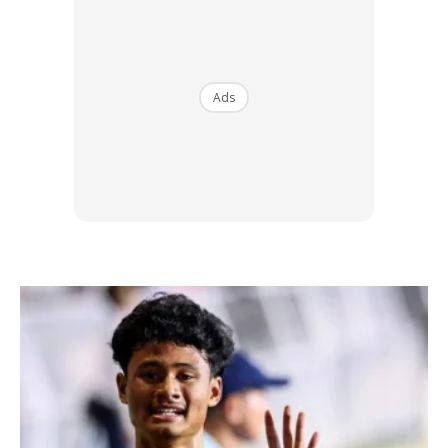
KENALI BAJU MELAYU PAKAIAN TRADISIONAL
Ads
MALAYSIA
Ads
Walaupun Fesyen sesuatu yang Relatif, namun indentiti