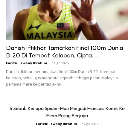
yang menjadikan ia dikenali sebagai Pakaian Tradisional
Baju Melayu perlu dikekalkan. Selain Perbezaan Asal Usul
dan Sajarah Baju Teluk Belanga dan Baju Cekak Musang.
Idetiti utama pakaian tradisional kaum melayu ini terletak
pada perbezaanJenis Jahitan Leher Baju dan Cara
Sambungan Lengan ke Badan Baju yang unik. Malah Cara
Danish Iftikhar Tamatkan Final 100m Dunia
Pemakaian Sampin Baju Cekak Musang dan Baju Teluk
B-20 Di Tempat Kelapan, Cipta...
Belanga juga berbeza
Farizul Izwany Ibrahim
-
7 Ogo 2026
Danish Iftikhar menamatkan final 100m Dunia B-20 di tempat
kelapan, sekali gus mencipta sejarah sebagai pelari Malaysia
pertama mara ke pentas akhir.
5 Sebab Kenapa Spider-Man Menjadi Francais Komik Ke
Filem Paling Berjaya
Farizul Izwany Ibrahim
-
7 Ogo 2026