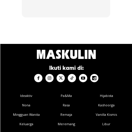
BAJU MELAYU CEKAK MUSANG
Potongan Cekak Musang adalah merujuk kepada cara
jahitan pada leher baju tersebut dimana berhubung
langsung dengan pola lingkaran leher baju. Pengertian
cekak musang merakamkan imej alami untuk leher baju
Ikuti kami di:
yang bercekak tinggi berdiri (2.5cm) melingkari leher.
Ukuran ditentukan oleh lingkaran (bulat) yang dibuat
dengan ibu jari lain yang bertemu hujungnya.
Ideaktiv
Pa&Ma
Hijabista
Nona
Rasa
Kashoorga
Mingguan Wanita
Remaja
Vanilla Kismis
Keluarga
Meremang
Libur