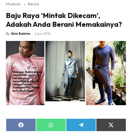
Maskulin
»
Berita
Baju Raya ‘Mintak Dikecam’,
Adakah Anda Berani Memakainya?
By
Kim Rahim
-
2 Jun 2018
Share
Share
Share
Share
on
on
on
on