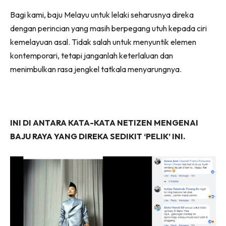
Facebook
WhatsApp
Telegram
X
Bagi kami, baju Melayu untuk lelaki seharusnya direka
(Twitter)
dengan perincian yang masih berpegang utuh kepada ciri
kemelayuan asal. Tidak salah untuk menyuntik elemen
kontemporari, tetapi janganlah keterlaluan dan
menimbulkan rasa jengkel tatkala menyarungnya.
INI DI ANTARA KATA-KATA NETIZEN MENGENAI
BAJU RAYA YANG DIREKA SEDIKIT ‘PELIK’ INI.