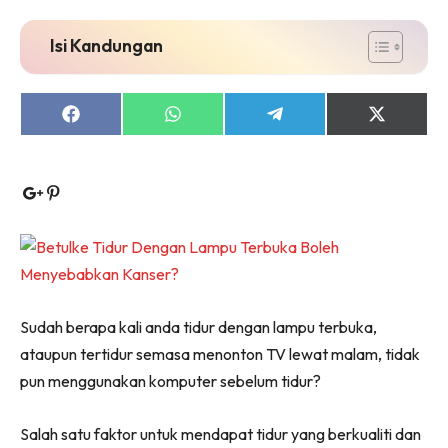
Isi Kandungan
Share
Share
Share
Share
on
on
on
on
Facebook
WhatsApp
Telegram
X
(Twitter)
Sudah berapa kali anda tidur dengan lampu terbuka,
ataupun tertidur semasa menonton TV lewat malam, tidak
pun menggunakan komputer sebelum tidur?
Salah satu faktor untuk mendapat tidur yang berkualiti dan