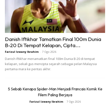
Ads
Danish Iftikhar Tamatkan Final 100m Dunia
B-20 Di Tempat Kelapan, Cipta...
Farizul Izwany Ibrahim
-
7 Ogo 2026
Danish Iftikhar menamatkan final 100m Dunia B-20 di tempat
kelapan, sekali gus mencipta sejarah sebagai pelari Malaysia
Manusia sebelum ini terdedah kepada dua jenis cahaya
pertama mara ke pentas akhir.
sahaja – cahaya matahari pada waktu pagi dan siang.
Manakala cahaya bulan dan api pada waktu malam. Dua
jenis cahaya ini sahaja yang memainkan peranan untuk
5 Sebab Kenapa Spider-Man Menjadi Francais Komik Ke
menstabilkan circadian rhythmicity.
Filem Paling Berjaya
Farizul Izwany Ibrahim
-
7 Ogo 2026
Zaman sekarang, kita sudah ada artificial lightning at night