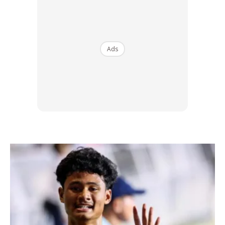
Kenapa Tidak Boleh Tidur Dengan
Lampu Terbuka? Perlu Tidur Dalam
Gelap?
Ads
Bilik tidur zaman sekarang dipenuhi dengan lampu, agar ia
kelihatan lebih cantik dan menawan. Apa yang tak kena
dengan perkara ini adalah pendedahan kepada cahaya
berlebihan (terutama semasa tidur) boleh menyebabkan
kepada beberapa masalah kesihatan.
Untuk memahami pendedahan kronik cahaya (
chronic
exposure
) pada waktu malam adalah tidak sihat, kita perlu
lihat bagaimana manusia tidur sebelum datangnya
teknologi lampu/elektronik.