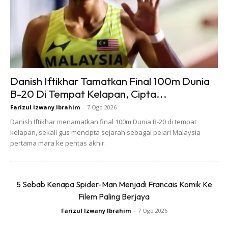
Sistem ini dengan jitunya menyalurkan kuasa enjin kepada
keempat-empat roda, membekalkan kualiti prestasi M
kepada pemandu, di samping jangka pecutan yang lebih
cepat dan cengkaman yang ditambah baik di atas
permukaan basah bagi pemanduan harian.
Danish Iftikhar Tamatkan Final 100m Dunia
B-20 Di Tempat Kelapan, Cipta...
Farizul Izwany Ibrahim
-
7 Ogo 2026
Danish Iftikhar menamatkan final 100m Dunia B-20 di tempat
kelapan, sekali gus mencipta sejarah sebagai pelari Malaysia
pertama mara ke pentas akhir.
5 Sebab Kenapa Spider-Man Menjadi Francais Komik Ke
Filem Paling Berjaya
Farizul Izwany Ibrahim
-
7 Ogo 2026
BMW M3 Competition Sedan with M xDrive