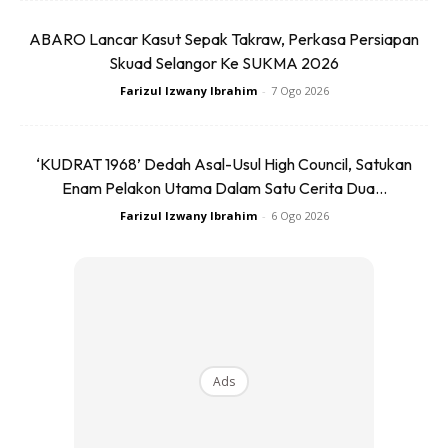
Menunjangi kedua-dua varian ini ialah enjin petrol enam
ABARO Lancar Kasut Sepak Takraw, Perkasa Persiapan
silinder BMW M TwinPower Turbo, digandingkan dengan
Skuad Selangor Ke SUKMA 2026
transmisi M Steptronic lapan kelajuan berserta Drivelogic
Farizul Izwany Ibrahim
-
7 Ogo 2026
dan sistem pacuan semua roda yang serba pintar.
Konfigurasi ini membekalkan varian-varian baharu tersebut
output enjin maksimum yang mengagumkan dengan nilai
‘KUDRAT 1968’ Dedah Asal-Usul High Council, Satukan
mencecah 375 kW/510 kk serta puncak tork bernilai 650
Enam Pelakon Utama Dalam Satu Cerita Dua...
Nm, membolehkan ia membuat pecutan abad dalam masa
Farizul Izwany Ibrahim
-
6 Ogo 2026
3.5 saat.
Ads