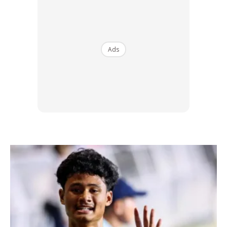
BMW M3 Competition Sedan dengan M xDrive serta BMW
M4 Competition Coupé dengan M xDrive menandakan kali
yang pertama sistem pacuan semua roda ‘M-specific’
diperkenalkan kepada kenderaan berprestasi tinggi selain
Ads
BMW M5 dan BMW M8.
Ads