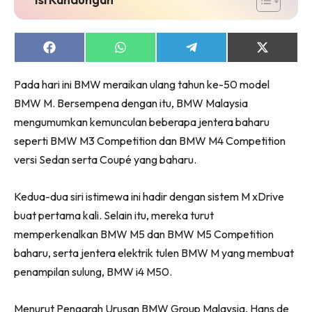
Share
Share
Share
Share
on
on
on
on
Facebook
WhatsApp
Telegram
X
Pada hari ini BMW meraikan ulang tahun ke-50 model
(Twitter)
BMW M. Bersempena dengan itu, BMW Malaysia
mengumumkan kemunculan beberapa jentera baharu
seperti BMW M3 Competition dan BMW M4 Competition
versi Sedan serta Coupé yang baharu.
Kedua-dua siri istimewa ini hadir dengan sistem M xDrive
buat pertama kali. Selain itu, mereka turut
memperkenalkan BMW M5 dan BMW M5 Competition
baharu, serta jentera elektrik tulen BMW M yang membuat
penampilan sulung, BMW i4 M50.
Menurut Pengarah Urusan BMW Group Malaysia, Hans de