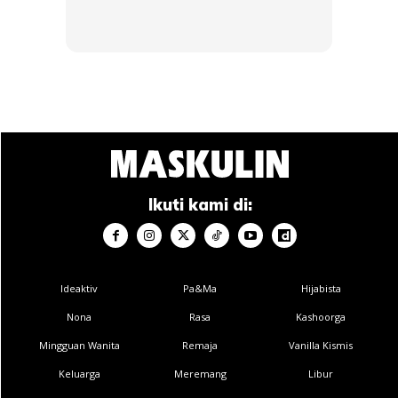
Ikuti kami di:
Ideaktiv
Pa&Ma
Hijabista
Nona
Rasa
Kashoorga
Mingguan Wanita
Remaja
Vanilla Kismis
Keluarga
Meremang
Libur