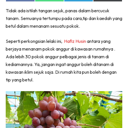
on
on
on
on
Facebook
WhatsApp
Telegram
X
Tidak ada istilah tangan sejuk, panas dalam bercucuk
(Twitter)
tanam. Semuanya tertumpu pada cara,tip dan kaedah yang
betul dalam menanam sesuatu pokok.
Seperti perkongsian lelaki ini,
Hafiz Husin
antara yang
berjaya menanam pokok anggur di kawasan rumahnya .
Ada lebih 30 pokok anggur pelbagai jenis di tanam di
kediamannya. Ya, jangan ingat anggur boleh ditanam di
kawasan iklim sejuk saja. Di rumah kita pun boleh dengan
tip yang betul.