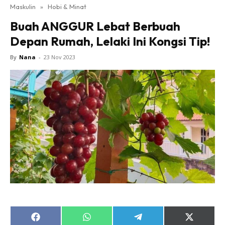
Maskulin
»
Hobi & Minat
Buah ANGGUR Lebat Berbuah
Depan Rumah, Lelaki Ini Kongsi Tip!
By
Nana
-
23 Nov 2023
Share
Share
Share
Share