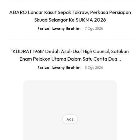
ABARO Lancar Kasut Sepak Takraw, Perkasa Persiapan
Skuad Selangor Ke SUKMA 2026
4. Seterusnya masukkan kesemua adunan yang telah
Farizul Izwany Ibrahim
-
7 Ogo 2026
digaul ke dalam lubang.
‘KUDRAT 1968’ Dedah Asal-Usul High Council, Satukan
5. Beginilah rupanya adunan tadi. Biarkan dulu tanah
Enam Pelakon Utama Dalam Satu Cerita Dua...
ni dalam 7-14 hari untuk “menyejuk’. Tujuannya
Farizul Izwany Ibrahim
-
6 Ogo 2026
supaya media terkompos dgn sempurna. Atau jika
nampak anak-anak rumput mulai tumbuh di atas
permukaan media, itu membawa petanda anak
pokok anggur sedia utk dipindahkan.
Ads