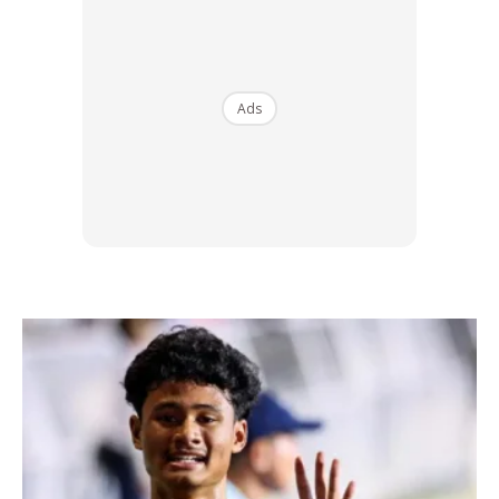
2. Gaulkan kesemua bahan-bahan ini. Nisbah 1:1
kesemuanya kecuali kapur pertanian agak-agak
saja. Tujuan penggunaan kapur untuk neutralkan
keasidan tanah.
Ads
Ads