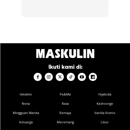
individu, memberikan fleksibiliti yang luar biasa untuk
mengangkat kenderaan dari tanah.
Teknologi ini tidak hanya memberikan prestasi melompat,
tetapi juga meningkatkan kestabilan dan keselamatan
kenderaan dalam situasi mencabar.
Ikuti kami di:
Ads
Ideaktiv
Pa&Ma
Hijabista
Nona
Rasa
Kashoorga
Mingguan Wanita
Remaja
Vanilla Kismis
Keluarga
Meremang
Libur