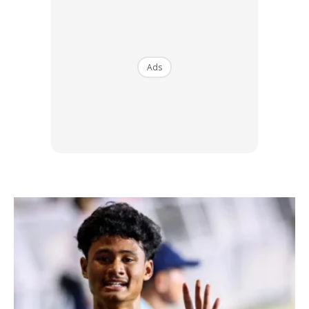
Ads
Ads
Halangan-halangan ini diletakkan dengan jarak 180 meter
antara satu sama lain.
Hebatnya, YangWang U9 berjaya melepasi kesemua
halangan tanpa sebarang masalah, membuktikan
keupayaan teknikalnya yang tiada tandingan.
Lebih menarik, kereta ini menjalankan ujian tanpa
pemandu, menggariskan tahap kecanggihan sistem