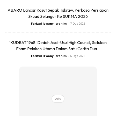
ABARO Lancar Kasut Sepak Takraw, Perkasa Persiapan
Skuad Selangor Ke SUKMA 2026
Farizul Izwany Ibrahim
-
7 Ogo 2026
‘KUDRAT 1968’ Dedah Asal-Usul High Council, Satukan
Enam Pelakon Utama Dalam Satu Cerita Dua...
Farizul Izwany Ibrahim
-
6 Ogo 2026
Teknologi Suspensi ‘DiSus X’ yang
Inovatif
Kemampuan YangWang U9 untuk melompat di udara dan
melintasi halangan didorong oleh sistem suspensi ‘DiSus X’
yang canggih.
Ads
Sistem ini secara aktif mengawal setiap roda secara