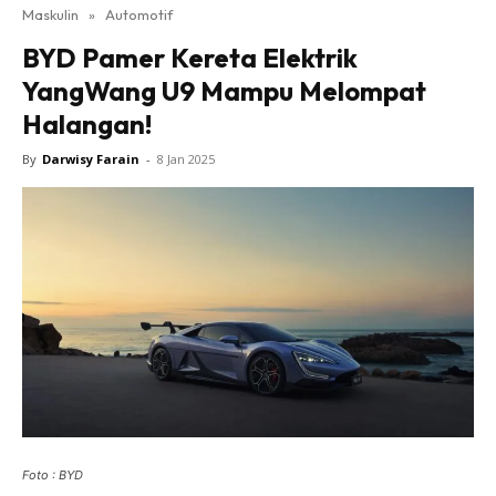
Maskulin
»
Automotif
BYD Pamer Kereta Elektrik
YangWang U9 Mampu Melompat
Halangan!
By
Darwisy Farain
-
8 Jan 2025
Foto : BYD