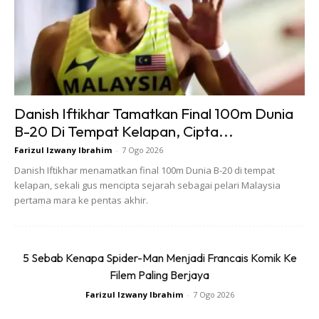
automasinya.
BACA LAGI :
Simbol Kecemasan Mungkin Timbul Waktu
Memandu, Ambil Tahu!
Danish Iftikhar Tamatkan Final 100m Dunia
B-20 Di Tempat Kelapan, Cipta...
Farizul Izwany Ibrahim
-
7 Ogo 2026
Danish Iftikhar menamatkan final 100m Dunia B-20 di tempat
Ads
kelapan, sekali gus mencipta sejarah sebagai pelari Malaysia
pertama mara ke pentas akhir.
5 Sebab Kenapa Spider-Man Menjadi Francais Komik Ke
Filem Paling Berjaya
Farizul Izwany Ibrahim
-
7 Ogo 2026