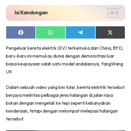
Isi Kandungan
Share
Share
Share
Share
on
on
on
on
Facebook
WhatsApp
Telegram
X
Pengeluar kereta elektrik (EV) terkemuka dari China, BYD,
(Twitter)
baru-baru ini memukau dunia dengan demonstrasi luar
biasa keupayaan salah satu model andalannya, YangWang
U9.
Dalam sebuah video yang kini tular, kereta elektrik tersebut
berjaya melintasi pelbagai jenis halangan di jalan raya
bukan dengan mengelak ke tepi seperti kebanyakan
kenderaan, tetapi dengan melompat melepasi halangan
tersebut.