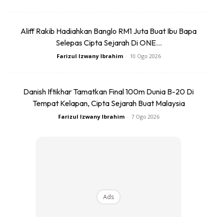
3. Memulakan karier lakonannya pada tahun 1993 menerusi
filem ‘Ringgit Kasorrga’ yang ditayangkan pada tahun 1995.
Aliff Rakib Hadiahkan Banglo RM1 Juta Buat Ibu Bapa
Selepas Cipta Sejarah Di ONE...
Farizul Izwany Ibrahim
-
10 Ogo 2026
Danish Iftikhar Tamatkan Final 100m Dunia B-20 Di
Ads
Tempat Kelapan, Cipta Sejarah Buat Malaysia
Farizul Izwany Ibrahim
-
7 Ogo 2026
4. Mendapat pendidikan menengah di Sekolah Menengah
Kebangsaan St John atau dikenali sebagai St. JOhn’s
Ads
Institution.