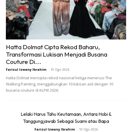
memantapkan industri perfileman negara yang kini nampak
semakin bersinar bintangnya. Sam-sama kita tunggu
apakah pembaharuan yang bakal diperkenalkan oleh
beliau. Sekali lagi tahniah di atas pelantikan ini!
Ikuti 10 fakta menarik tentang
Hatta Dolmat Cipta Rekod Baharu,
Transformasi Lukisan Menjadi Busana
Pengerusi FINAS yang baru ini.
Couture Di...
Farizul Izwany Ibrahim
-
10 Ogo 2026
1. Mendapat pendidikan tinggi di Institute of Commerce,
Hatta Dolmat mencipta rekod nasional ketiga menerusi The
Singapura (Ijazah Sarjana Muda Pengurusan Perniagaan)
Walking Painting, menggabungkan 10 lukisan asli dengan 10
dan Kolej Stanford, Malaysia (Ijazah Sarjana Muda
busana couture di KLFW 2026.
Pengurusan Hotel).
2. Anak kelahiran Johor – dilahirkan di Hospital Besar
Lelaki Harus Tahu Keutamaan, Antara Hobi &
Sultanah Aminah, Johor Bahru pada 20 Ogos 1971.
Tanggungjawab Sebagai Suami atau Bapa
Farizul Izwany Ibrahim
-
10 Ogo 2026