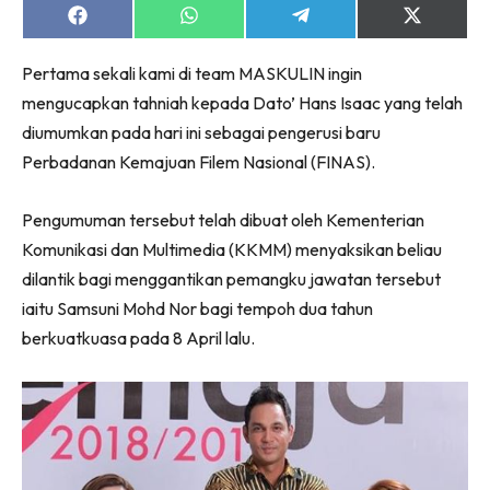
Share
Share
Share
Share
on
on
on
on
Facebook
WhatsApp
Telegram
X
Pertama sekali kami di team MASKULIN ingin
(Twitter)
mengucapkan tahniah kepada Dato’ Hans Isaac yang telah
diumumkan pada hari ini sebagai pengerusi baru
Perbadanan Kemajuan Filem Nasional (FINAS).
Pengumuman tersebut telah dibuat oleh Kementerian
Komunikasi dan Multimedia (KKMM) menyaksikan beliau
dilantik bagi menggantikan pemangku jawatan tersebut
iaitu Samsuni Mohd Nor bagi tempoh dua tahun
berkuatkuasa pada 8 April lalu.