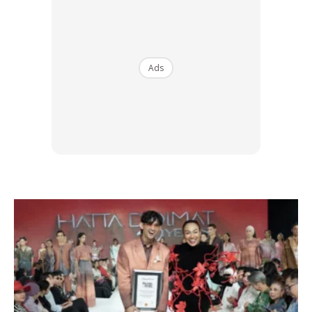
BACA: “Nak Cari Perempuan Guna Muka Sendiri Bro”
– Datuk Hans Isaac Berang Foto Disalah Guna Untuk
Ads
Goda Wanita
Ads
Semoga pelantikan Dato’ Hans Isaac akan terus