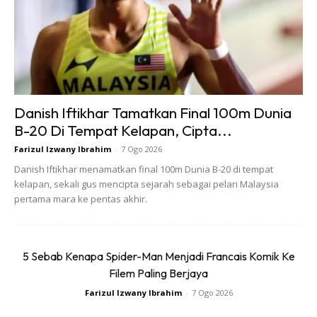
Bidang kerja saya pula perlukan orang yang berada dalam
tahap kesihatan baik. Bila dah makin berisi saya juga selalu
deman, malas dan cepat letih. Itulah yang membuatkan
saya ingin berubah dan mahu turunkan berat badan untuk
diri sendiri, kerjaya, keluarga dan masa depan.
Danish Iftikhar Tamatkan Final 100m Dunia
B-20 Di Tempat Kelapan, Cipta...
Farizul Izwany Ibrahim
-
7 Ogo 2026
Danish Iftikhar menamatkan final 100m Dunia B-20 di tempat
kelapan, sekali gus mencipta sejarah sebagai pelari Malaysia
pertama mara ke pentas akhir.
Ads
5 Sebab Kenapa Spider-Man Menjadi Francais Komik Ke
Filem Paling Berjaya
Farizul Izwany Ibrahim
-
7 Ogo 2026