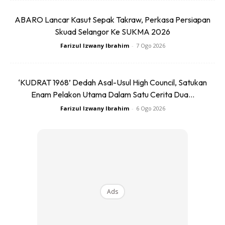
ABARO Lancar Kasut Sepak Takraw, Perkasa Persiapan
Skuad Selangor Ke SUKMA 2026
Farizul Izwany Ibrahim
-
7 Ogo 2026
‘KUDRAT 1968’ Dedah Asal-Usul High Council, Satukan
Enam Pelakon Utama Dalam Satu Cerita Dua...
Farizul Izwany Ibrahim
-
6 Ogo 2026
Kini dia lebih berkeyakinan dan selesa terutamanya ketika bertugas di
lapangan.
BACA: “Tak Minum Ais & Nasi Segenggam”, Rahsia
Gadis Ini Turun 21kg!
Ads
BAGAIMANA DENGAN PERUBAHAN DIET CONTOH
MENU DIAMBL SETIAP HARI?