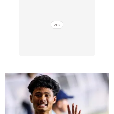
BAGAIMANA BERAT BOLEH MENCECAH SEHINGGA
109KG?
Selepas berkahwin saya jadi kurang jaga pemakanan.
Ads
Terutamanya pada waktu malam. Makan nasi dengan
banyak, ambil makanan bergula serta makanan lain yang
tinggi kalori.
APA YANG MEMBUAT ANDA INGIN TURUNKAN
BERAT BADAN?
Saya mendapat motivasi untuk turunkan berat badan bila
saya perasan keyakinan diri sangat rendah bila nak
berdepan dengan rakan-rakan dan ahli keluarga. Pada
masa itu saya fikir saya belum ada anak tapi sudah pakai
baju bersaiz XXL.