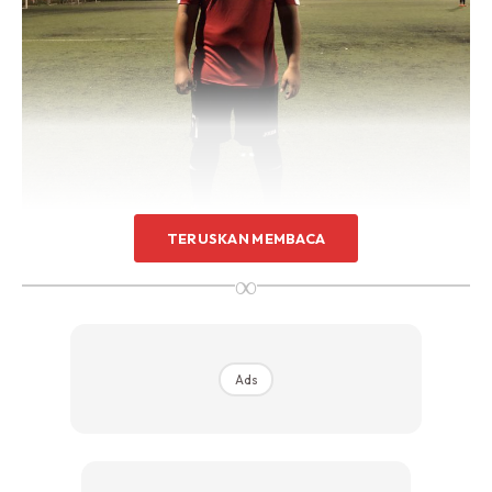
TERUSKAN MEMBACA
∞
Pernah mencatat berat 109kg membuatkan Mohd Ariff ingin berubah dan
menurunkan berat badan.
Ads
KEINGINAN TURUN BERAT BADAN