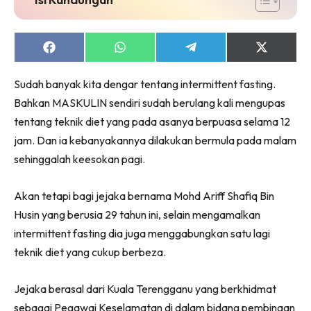
Share
Share
Share
Share
on
on
on
on
Facebook
WhatsApp
Telegram
X
Sudah banyak kita dengar tentang intermittent fasting.
(Twitter)
Bahkan MASKULIN sendiri sudah berulang kali mengupas
tentang teknik diet yang pada asanya berpuasa selama 12
jam. Dan ia kebanyakannya dilakukan bermula pada malam
sehinggalah keesokan pagi.
Akan tetapi bagi jejaka bernama Mohd Ariff Shafiq Bin
Husin yang berusia 29 tahun ini, selain mengamalkan
intermittent fasting dia juga menggabungkan satu lagi
teknik diet yang cukup berbeza.
Jejaka berasal dari Kuala Terengganu yang berkhidmat
sebagai Pegawai Keselamatan di dalam bidang pembinaan