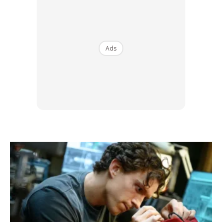
Ads
Ads
Risiko pesakit kencing manis & darah
tinggi kena komplikasi & meninggal
dunia
Mohon untuk saya jelaskan kenapa.
Penyakit COVID-19 ini adalah disebabkan virus yang