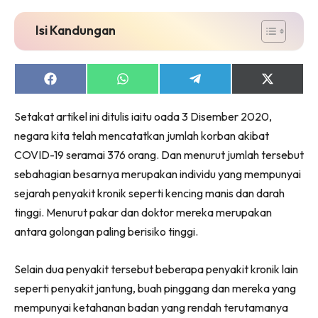
Isi Kandungan
Share
Share
Share
Share
on
on
on
on
Facebook
WhatsApp
Telegram
X
Setakat artikel ini ditulis iaitu oada 3 Disember 2020,
(Twitter)
negara kita telah mencatatkan jumlah korban akibat
COVID-19 seramai 376 orang. Dan menurut jumlah tersebut
sebahagian besarnya merupakan individu yang mempunyai
sejarah penyakit kronik seperti kencing manis dan darah
tinggi. Menurut pakar dan doktor mereka merupakan
antara golongan paling berisiko tinggi.
Selain dua penyakit tersebut beberapa penyakit kronik lain
seperti penyakit jantung, buah pinggang dan mereka yang
mempunyai ketahanan badan yang rendah terutamanya