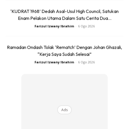
‘KUDRAT 1968’ Dedah Asal-Usul High Council, Satukan
Enam Pelakon Utama Dalam Satu Cerita Dua...
Farizul Izwany Ibrahim
-
6 Ogo 2026
ACE ini berfungsi menukarkan kompaun angiotensinogen
dalam badan kepada Angiotensin.
Ramadan Ondash Tolak ‘Rematch’ Dengan Johan Ghazali,
“Kerja Saya Sudah Selesai”
Salah satu fungsi angiotensin ini pulak
Farizul Izwany Ibrahim
-
6 Ogo 2026
adalah menyebabkan pengecutan
saluran darah bagi mengekalkan
tekanan darah.
Jadi, jika seseorang itu ada darah tinggi, ubat yang
merencat enzim ini akan mengurangkan tekanan darah.
Ads
Ubat darah tinggi yang merencat fungsi ACE ini dinamakan
sebagai Angiotensin Converting Enzyme Inhibitor(ACEi).