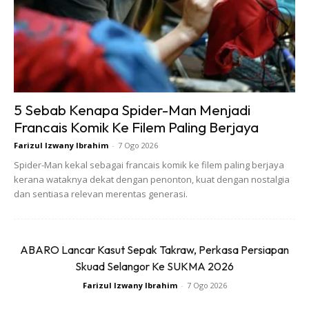
dinamakan sebagai SARS-CoV-2 iaitu nama panjangnya
Severe Acute Respiratory Syndrome Coronavirus-2.
Kalau dulu SARS-CoV menyebabkan SARS. Maka, SARS-
CoV-2 menyebabkan COVID-19.
5 Sebab Kenapa Spider-Man Menjadi
Virus ini memasuki sel di saluran pernafasan dengan
Francais Komik Ke Filem Paling Berjaya
melekat pada satu enzim yang dinamakan sebagai
Farizul Izwany Ibrahim
-
7 Ogo 2026
Angiotensin Converting Enzyme (ACE) dan enzim ini
Spider-Man kekal sebagai francais komik ke filem paling berjaya
banyak di kawasan paru-paru.
kerana wataknya dekat dengan penonton, kuat dengan nostalgia
dan sentiasa relevan merentas generasi.
ABARO Lancar Kasut Sepak Takraw, Perkasa Persiapan
Skuad Selangor Ke SUKMA 2026
Farizul Izwany Ibrahim
-
7 Ogo 2026
Ads