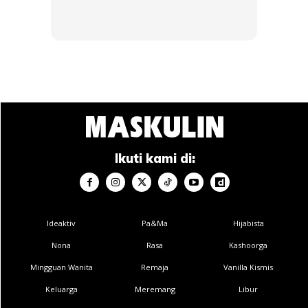
Bahkan pesakit yang mengalami buah pinggang bocor iaitu
ada protein dalam air kencing seperti dalam pesakit
kencing manis, mendapat faedah perlindungan buah
pinggang jika mengambil ubat ACEi ini.
Malangnya, apabila enzim ini direncat, maka badan akan
lebih banyak menghasilkan ACE ini dan virus SARS-CoV-2
mempunyai lebih banyak tempat untuk melekat dan
Ikuti kami di:
memasuki sel di bahagian pernafasan.
Ideaktiv
Pa&Ma
Hijabista
Nona
Rasa
Kashoorga
Mingguan Wanita
Remaja
Vanilla Kismis
Ads
Keluarga
Meremang
Libur