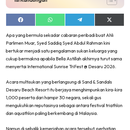
Share
Share
Share
Share
on
on
on
on
Facebook
WhatsApp
Telegram
X
Apa yang bermula sekadar cabaran peribadi buat Ahli
(Twitter)
Parlimen Muar, Syed Saddiq Syed Abdul Rahman kini
bertukar menjadi satu pengalaman sukan keluarga yang
cukup bermakna apabila Bella Astillah akhirnya turut sama
menyertai International Sunrise TriFest @ Desaru 2026.
Acara multisukan yang berlangsung di Sand & Sandals
Desaru Beach Resort itu berjaya menghimpunkan kira-kira
1,000 peserta dari hampir 30 negara, sekali gus
mengukuhkan reputasinya sebagai antara festival triathlon
dan aquathlon paling berkembang di Malaysia.
Namun di sebalik kemeriahan acara tersebut, perhatian