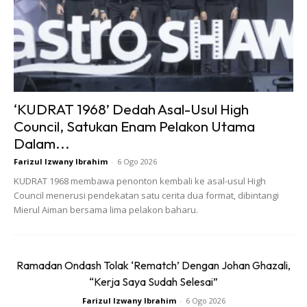
menyokong Saddiq dari tepi sahaja, tetapi kali ini saya
sendiri dapat menyertainya,” katanya.
Tambah Bella lagi, selepas merasai sendiri cabaran acara
tersebut, dia kini lebih menghargai disiplin, usaha dan
semangat yang diperlukan untuk menyertai sukan
‘KUDRAT 1968’ Dedah Asal-Usul High
multisport.
Council, Satukan Enam Pelakon Utama
Dalam...
Farizul Izwany Ibrahim
-
6 Ogo 2026
KUDRAT 1968 membawa penonton kembali ke asal-usul High
Council menerusi pendekatan satu cerita dua format, dibintangi
Mierul Aiman bersama lima pelakon baharu.
Ads
Ramadan Ondash Tolak ‘Rematch’ Dengan Johan Ghazali,
“Kerja Saya Sudah Selesai”
Farizul Izwany Ibrahim
-
6 Ogo 2026