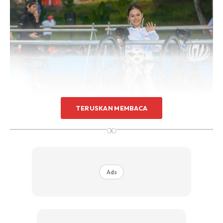
TERUSKAN MEMBACA
Pasukan mereka berjaya menamatkan perlumbaan di
∞
tempat ketiga keseluruhan dengan catatan masa 3 jam 20
minit 59 saat.
Ads
Bella sendiri mengendalikan segmen berbasikal dan
mencatat masa 1:50:06, manakala Michaella melakukan
acara renang sementara Dr. Affa menggalas cabaran
larian.