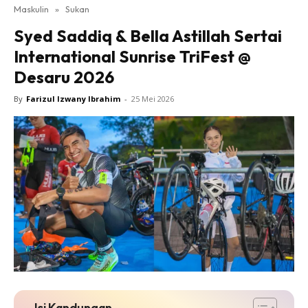
Maskulin
»
Sukan
Syed Saddiq & Bella Astillah Sertai
International Sunrise TriFest @
Desaru 2026
By
Farizul Izwany Ibrahim
-
25 Mei 2026
Isi Kandungan