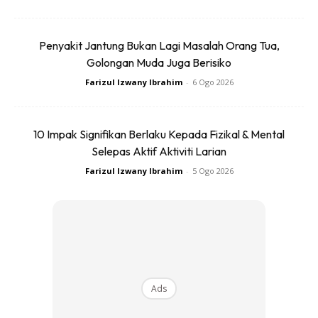
“Apa yang membuatkan ia lebih bermakna ialah dapat
Penyakit Jantung Bukan Lagi Masalah Orang Tua,
melaluinya bersama keluarga dan rakan-rakan sambil
Golongan Muda Juga Berisiko
melihat Ayden dan Ara turut menikmati pengalaman ini,”
Farizul Izwany Ibrahim
-
6 Ogo 2026
katanya lagi.
Syed Saddiq Terus Cabar Diri
10 Impak Signifikan Berlaku Kepada Fizikal & Mental
Selepas Aktif Aktiviti Larian
Dalam masa sama, Syed Saddiq turut kembali menyertai
Farizul Izwany Ibrahim
-
5 Ogo 2026
kategori paling mencabar iaitu 113 Triathlon buat tahun
ketiga berturut-turut.
Acara tersebut melibatkan:
2.25km renang
Ads
90km berbasikal