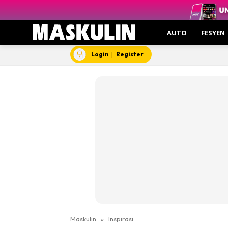
AUTO
FESYEN
Login
|
Register
Maskulin
»
Inspirasi