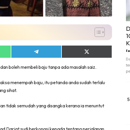
D
1
K
Fa
Share
Share
on
on
Da
App
Telegram
X
te
 dan boleh membeli baju tanpa ada masalah saiz.
(Twitter)
pe
paksa menempah baju, itu petanda anda sudah terlalu
g sihat.
5
n tidak semudah yang disangka kerana ia menuntut
ad Darjat sudi berkongsi kepada tentang perjalanan