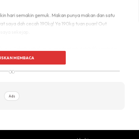
in hari semakin gemuk. Makan punya makan dan satu
at saya dah cecah 190kg! Ya 190kg tuan puan! Out
 saya sekejap.
k kurus. Sebab sebelum ini, mindset saya dah fikir macam
Yelah dengan berat 190kg, baju 6XL, seluar size 56,
USKAN MEMBACA
∞
ngan nekad. Sampai datang Ssatu seru “Aku sanggup mati
kan banyak”, (sampai macam tu sekali dia punya
Ads