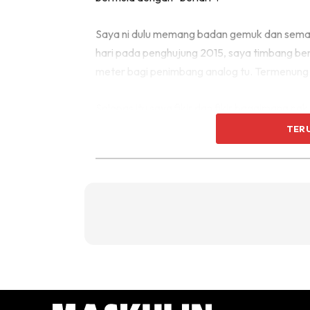
Saya ni dulu memang badan gemuk dan semak
hari pada penghujung 2015, saya timbang ber
meter bagi penimbang analog tu. Termenung
Selepas itu saya fikir dan fikir bagaimana na
mustahil nak kurus sebab dah terlalu gemuk. 
TER
kasut size 11 serta tinggi waktu itu 178cm.
Datang satu ketika, saya terpasang niat de
tak makan sebab tak sanggup mati tengah ma
semangat datang). Don’t take serius.