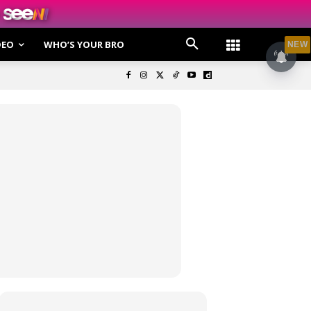
DEO
WHO’S YOUR BRO
NEW
olisi Privasi