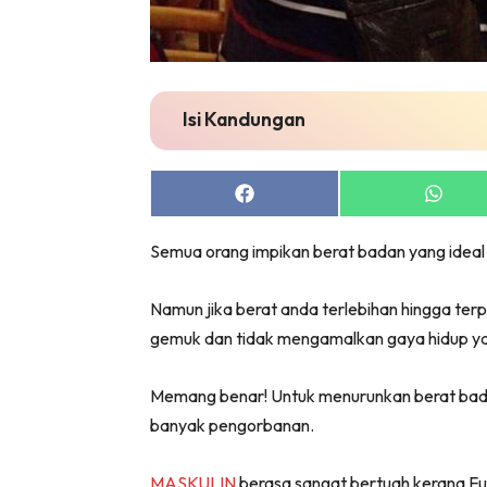
Isi Kandungan
Share
Share
on
on
Facebook
Whats
Semua orang impikan berat badan yang ideal
Namun jika berat anda terlebihan hingga ter
gemuk dan tidak mengamalkan gaya hidup yan
Memang benar! Untuk menurunkan berat bada
banyak pengorbanan.
MASKULIN
berasa sangat bertuah kerana Fu