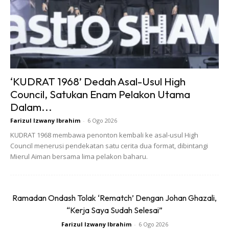
A Post Shared By Faisal Halim (@faisalhalim.7)
‘KUDRAT 1968’ Dedah Asal-Usul High
Council, Satukan Enam Pelakon Utama
Dalam...
Terdahulu pada 5 Mei 2024, Penjaring Gol Terbaik Piala
Farizul Izwany Ibrahim
-
6 Ogo 2026
Asia 2023 itu menjadi mangsa simbahan asid di sebuah
KUDRAT 1968 membawa penonton kembali ke asal-usul High
Council menerusi pendekatan satu cerita dua format, dibintangi
pusat beli-belah di Kota Damansara, Petaling Jaya
Mierul Aiman bersama lima pelakon baharu.
sehingga menyebabkan beliau mengalami kelecuran tahap
empat pada beberapa bahagian anggota badan.
Ramadan Ondash Tolak ‘Rematch’ Dengan Johan Ghazali,
“Kerja Saya Sudah Selesai”
Farizul Izwany Ibrahim
-
6 Ogo 2026