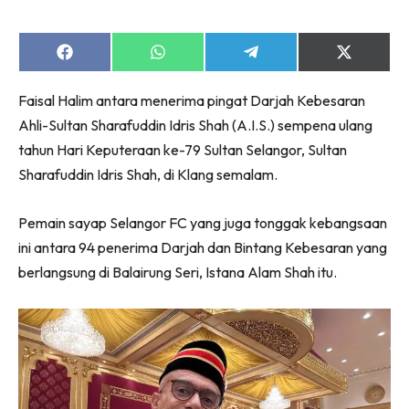
Share
Share
Share
Share
on
on
on
on
Facebook
WhatsApp
Telegram
X
Faisal Halim antara menerima pingat Darjah Kebesaran
(Twitter)
Ahli-Sultan Sharafuddin Idris Shah (A.I.S.) sempena ulang
tahun Hari Keputeraan ke-79 Sultan Selangor, Sultan
Sharafuddin Idris Shah, di Klang semalam.
Pemain sayap Selangor FC yang juga tonggak kebangsaan
ini antara 94 penerima Darjah dan Bintang Kebesaran yang
berlangsung di Balairung Seri, Istana Alam Shah itu.