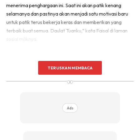
menerima penghargaan ini. Saat ini akan patik kenang
selamanya dan pastinya akan menjadi satu motivasi baru
untuk patik terus bekerja keras dan memberikan yang
terbaik buat semua. Daulat Tuanku,” kata Faisal di laman
sosial miliknya.
TERUSKAN MEMBACA
∞
Ads
Ads