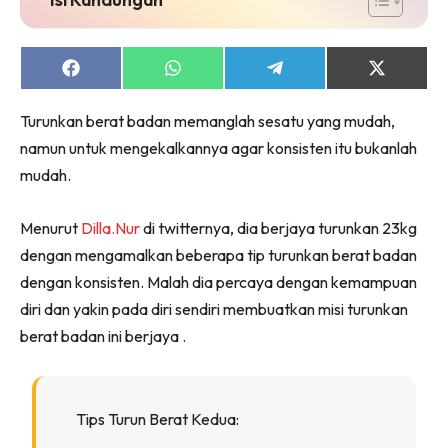
Share
Share
Share
Share
on
on
on
on
Facebook
WhatsApp
Telegram
X
Turunkan berat badan memanglah sesatu yang mudah,
(Twitter)
namun untuk mengekalkannya agar konsisten itu bukanlah
mudah.
Menurut
Dilla.Nur
di twitternya, dia berjaya turunkan 23kg
dengan mengamalkan beberapa tip turunkan berat badan
dengan konsisten. Malah dia percaya dengan kemampuan
diri dan yakin pada diri sendiri membuatkan misi turunkan
berat badan ini berjaya .
Tips Turun Berat Kedua: