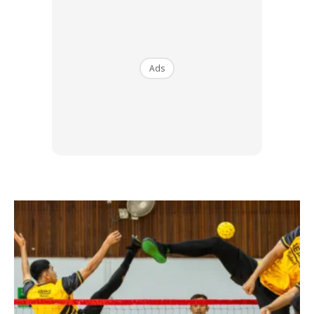
Tips Turun Berat Keempat:
Ads
Lepas Dah Berjaya Tukar Snacking, Cuba
Tukar Menu Breakfast Kepada Yg Rendah
Kalori, Tinggi Protein, Rendah Karbo Dan
Tinggi Serat.
Lupakan Dulu Nasi Lemak, Roti Canai, Mee
Goreng Dan Teh Tarik!
— Dilla.nur_ (@dillanur10)
February 25,
2020