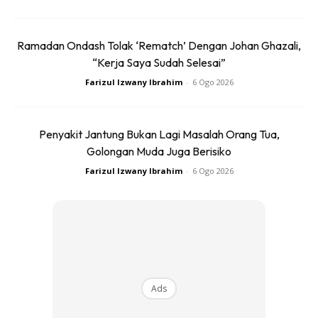
Ramadan Ondash Tolak ‘Rematch’ Dengan Johan Ghazali,
“Kerja Saya Sudah Selesai”
Farizul Izwany Ibrahim
-
6 Ogo 2026
Ads
Penyakit Jantung Bukan Lagi Masalah Orang Tua,
Golongan Muda Juga Berisiko
Farizul Izwany Ibrahim
-
6 Ogo 2026
Tips Turun Berat Keenam:
Lepas Dah Berjaya Ubah Bab Makan..
Ads
Then Baru Start EXERCISE.