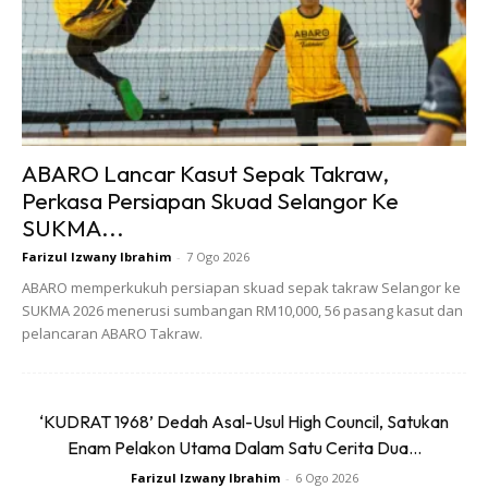
#3: Pilih snacking yang betul
Jangan ambil mudah tentang pemilihan snacking, jika anda
mahu makan kudap-kudap, pilihlah makanan yang
bersesuaian seperti kekacang atau buah-buahan. Jika
ABARO Lancar Kasut Sepak Takraw,
anda ambil snacking bar juga boleh tetapi berpada-pada.
Perkasa Persiapan Skuad Selangor Ke
Elakkan makanan bergoreng seperti karipap dan pisang
SUKMA...
goreng.
Farizul Izwany Ibrahim
-
7 Ogo 2026
ABARO memperkukuh persiapan skuad sepak takraw Selangor ke
#4: Lupakan nasi lemak, ambil makan
SUKMA 2026 menerusi sumbangan RM10,000, 56 pasang kasut dan
yang renda kalori
pelancaran ABARO Takraw.
Jika anda berjaya tukar menu snack anda, pasti anda juga
akan berjaya tukar menu sarapan pagi anda juga. Lupakan
‘KUDRAT 1968’ Dedah Asal-Usul High Council, Satukan
nasi lemak, ambil makanan rendah kalori, tinggi protein,
Enam Pelakon Utama Dalam Satu Cerita Dua...
rendah karbo dan tinggi serat.
Farizul Izwany Ibrahim
-
6 Ogo 2026