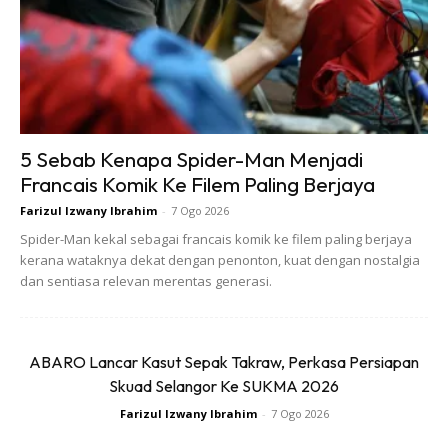
penampilan yang lebih profesional dan menzahirkan
keyakinan tinggi seseorang menjadikannya turut digemari
oleh jejaka di negara ini.
5 Sebab Kenapa Spider-Man Menjadi
Francais Komik Ke Filem Paling Berjaya
Farizul Izwany Ibrahim
-
7 Ogo 2026
Ads
Spider-Man kekal sebagai francais komik ke filem paling berjaya
kerana wataknya dekat dengan penonton, kuat dengan nostalgia
dan sentiasa relevan merentas generasi.
ABARO Lancar Kasut Sepak Takraw, Perkasa Persiapan
Botak
Skuad Selangor Ke SUKMA 2026
Farizul Izwany Ibrahim
-
7 Ogo 2026