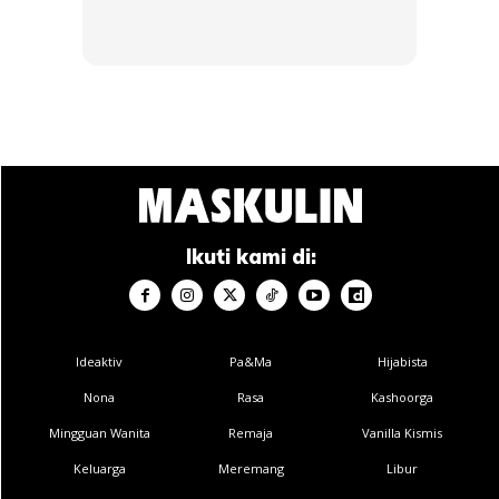
menggayakan botak seperti Crop Top dan Bald Fade
Secara keseluruhan, ketiga-tiga gaya potongan rambut ini
menawarkan sesuatu yang unik dan menarik bagi lelaki
yang ingin tampil kemas dan bergaya.
Ikuti kami di:
Ads
Ideaktiv
Pa&Ma
Hijabista
Nona
Rasa
Kashoorga
Mingguan Wanita
Remaja
Vanilla Kismis
Keluarga
Meremang
Libur
Sama ada anda memilih Burst Fade yang klasik, Comma