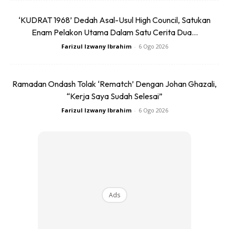
‘KUDRAT 1968’ Dedah Asal-Usul High Council, Satukan
Enam Pelakon Utama Dalam Satu Cerita Dua...
Farizul Izwany Ibrahim
-
6 Ogo 2026
Ramadan Ondash Tolak ‘Rematch’ Dengan Johan Ghazali,
“Kerja Saya Sudah Selesai”
Farizul Izwany Ibrahim
-
6 Ogo 2026
Foto: Contoh gaya rambut botak (Sumber: Google)
Botak merupakan pilhan gaya rambut yang paling praktikal
dan mudah bagi ramai jejaka. Bagaimanapun, botak tidak
semestinya bermaksud mencukur kesemua rambut di
kepala sehingga licin.
Ads
Terdapat pelbagai corak potongan rambut untuk