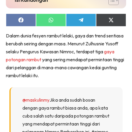
Share
Share
Share
Share
on
on
on
on
Facebook
WhatsApp
Telegram
X
Dalam dunia fesyen rambut lelaki, gaya dan trend sentiasa
(Twitter)
berubah seiring dengan masa. Menurut Zulhusnie Yusoff
selaku Pengurus Kawasan Nimroc, terdapat tiga
gaya
potongan rambut
yang sering mendapat permintaan tinggi
dari pelanggan di mana-mana cawangan kedai gunting
rambut lelaki itu.
@maskulinmy
Jika anda sudah bosan
dengan gaya rambut biasa anda, apa kata
cuba salah satu daripada potongan rambut
yang mendapat permintaan tinggi dari
pelanggan Nimroc Barbershop ini. #nimroc