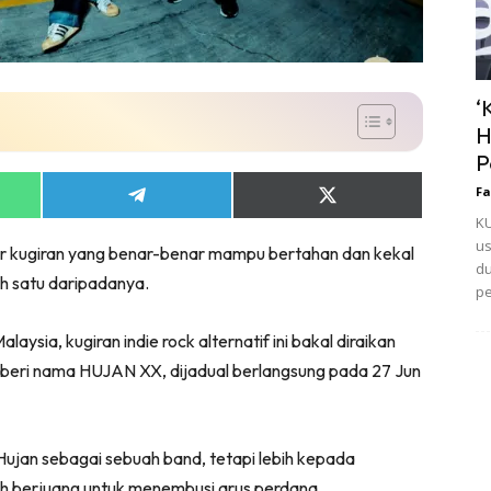
‘
H
P
Fa
Share
Share
on
on
KU
App
Telegram
X
us
ir kugiran yang benar-benar mampu bertahan dan kekal
(Twitter)
du
ah satu daripadanya.
pe
ysia, kugiran indie rock alternatif ini bakal diraikan
iberi nama HUJAN XX, dijadual berlangsung pada 27 Jun
ujan sebagai sebuah band, tetapi lebih kepada
ah berjuang untuk menembusi arus perdana.