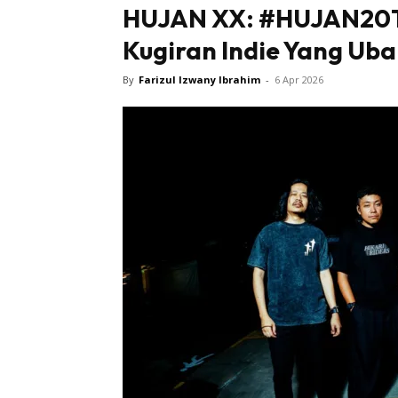
HUJAN XX: #HUJAN20T
Kugiran Indie Yang Ub
By
Farizul Izwany Ibrahim
-
6 Apr 2026