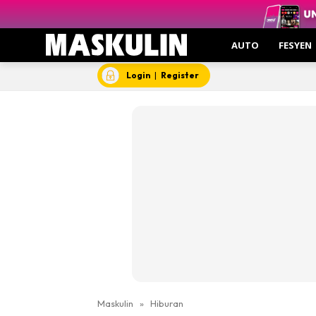
AUTO
FESYEN
Login
|
Register
Maskulin
»
Hiburan