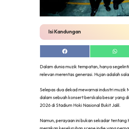
Isi Kandungan
Share
Share
on
on
Facebook
Whats
Dalam dunia muzik tempatan, hanya segelint
relevan merentas generasi. Hujan adalah sal
Selepas dua dekad mewarnai industri muzik Mala
dalam sebuah konsert berskala besar yang d
2026 di Stadium Hoki Nasional Bukit Jalil.
Namun, perayaan ini bukan sekadar tentang H
meraikan keseluruhan scene indie yang pern