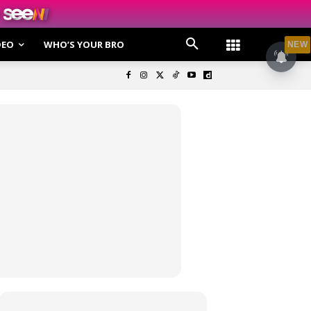
DEO
WHO’S YOUR BRO
NEW
olisi Privasi