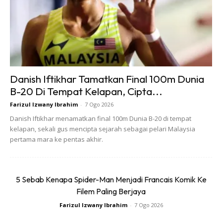
4. Tutup semua lubang di kediaman
Danish Iftikhar Tamatkan Final 100m Dunia
B-20 Di Tempat Kelapan, Cipta...
Oleh kerana tubuhnya halus dan licin, ular mudah
Farizul Izwany Ibrahim
-
7 Ogo 2026
menyelinap masuk melalui lubang. Jika ada kawasan
Danish Iftikhar menamatkan final 100m Dunia B-20 di tempat
berlubang biarpun kecil, anda harus memastikan lubang
kelapan, sekali gus mencipta sejarah sebagai pelari Malaysia
yang ada ditutup dan dibaiki untuk mengelak daripada ular
pertama mara ke pentas akhir.
jekuar masuk terutamanya pada bahagian dinding, pintu
dan tingkap.
5 Sebab Kenapa Spider-Man Menjadi Francais Komik Ke
5. Bina pagar keliling rumah
Filem Paling Berjaya
Farizul Izwany Ibrahim
-
7 Ogo 2026
Tindakan membina pagar sekurang-kurangnya dapat