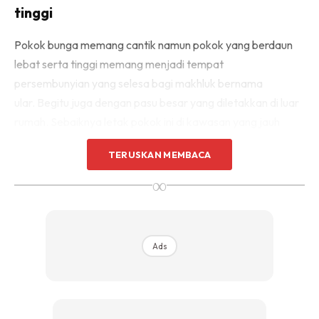
tinggi
Pokok bunga memang cantik namun pokok yang berdaun
lebat serta tinggi memang menjadi tempat
persembunyian yang selesa bagi makhluk bernama
ular. Begitu juga dengan pasu besar yang diletakkan di luar
rumah. Sebaiknya letak pokok ini di kawasan yang jauh
daripada rumah dan sentiasa trim daunnya agar tidak
TERUSKAN MEMBACA
terlalu lebat.
∞
2. Tutup lubang yang dipenuhi air atau
berlecak
Ads
Apabila cuaca panas, ular mencari-cari kawasan yang
berair untuk menyejukkan badannya. Jika anda terjumpa
kawasan yang berlubang, berlopak dan berair, ada baiknya
anda tutup lubang tersebut dengan tanah.