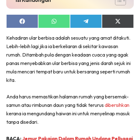
Share
Share
Share
Share
on
on
on
on
Facebook
WhatsApp
Telegram
X
Kehadiran ular berbisa adalah sesuatu yang amat ditakuti.
(Twitter)
Lebih-lebih lagi jika ia berkeliaran di sekitar kawasan
rumah. Ditambah pula dengan keadaan cuaca yang agak
panas menyebabkan ular berbisa yang jenis darah sejuk ini
mula mencari tempat baru untuk bersarang seperti rumah
kita.
Anda harus memastikan halaman rumah yang bersemak-
samun atau rimbunan daun yang tidak terurus
dibersihkan
kerana ia mengundang haiwan ini untuk menyelinap masuk
tanpa disedari.
BACA:
Jemur Pakaian Dalam Rumah Undang Pelbagai