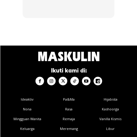
Buy Now
Buy Now
1
/
5
❮
❯
Ikuti kami di:
Ads
Ideaktiv
Pa&Ma
Hijabista
Nona
Rasa
Kashoorga
Mingguan Wanita
Remaja
Vanilla Kismis
Keluarga
Meremang
Libur
BACA:
Sebelum Mohon Pinjaman Rumah, Kenalpasti