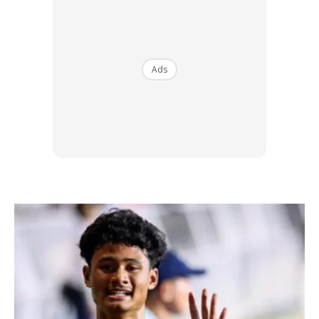
3. Jangan jadikan kawasan rumah sebagai
sumber makanan
Ads
Tikus, serangga dan haiwan peliharaan seperti burung,
ayam dan kucing sering menjadi sasaran sebagai
makanan ular dan spesis ini akan menjadikan kawasan
rumah anda sebagai sumber makanan. Sebaiknya, letak
sangkar haiwan dalam rumah dan pasang jerat untuk
menangkap tikus yang berkeliaran.
Ads