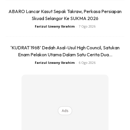
menghalang kemasukan ular ke dalam kawasan rumah.
Pasang juga jaring pada tingkap dan pintu untuk
ABARO Lancar Kasut Sepak Takraw, Perkasa Persiapan
mengelakkan ular dapat mencari jalan untuk membuat
Skuad Selangor Ke SUKMA 2026
sarang dalam rumah anda.
Farizul Izwany Ibrahim
-
7 Ogo 2026
Anda mungkin berminat dengan
‘KUDRAT 1968’ Dedah Asal-Usul High Council, Satukan
Enam Pelakon Utama Dalam Satu Cerita Dua...
Farizul Izwany Ibrahim
-
6 Ogo 2026
SHOPEE MY
SHOPEE MY
CENDAWAN RANGUP BY
[500g – 1kg] Frozen Halal
Ads
HERO CHEF
Dimsum / Dimsum Sejuk
B...
RM14.6
RM24
RM14.6
RM49