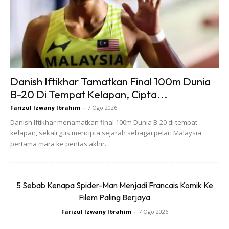
Kain samping jenis songket tenun merupakan warisan
budaya yang sangat bernilai, bukan sahaja dari segi seni
dan kehalusan buatannya, tetapi juga dari aspek simbolik
dalam adat dan tradisi Melayu.
Danish Iftikhar Tamatkan Final 100m Dunia
Oleh kerana songket tenun diperbuat daripada benang
B-20 Di Tempat Kelapan, Cipta...
emas atau perak yang ditenun secara tradisional, ia
Farizul Izwany Ibrahim
-
7 Ogo 2026
memerlukan penjagaan khas agar kekal cantik dan tahan
Danish Iftikhar menamatkan final 100m Dunia B-20 di tempat
lama.
kelapan, sekali gus mencipta sejarah sebagai pelari Malaysia
pertama mara ke pentas akhir.
Berikut adalah beberapa cara yang boleh anda amalkan
untuk menjaga kain samping songket tenun dengan baik.
5 Sebab Kenapa Spider-Man Menjadi Francais Komik Ke
Filem Paling Berjaya
1. Simpan Di Tempat Yang Sesuai
Farizul Izwany Ibrahim
-
7 Ogo 2026