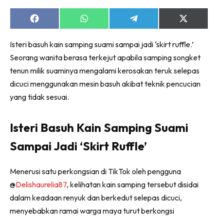
Share
Share
Share
Share
on
on
on
on
Facebook
WhatsApp
Telegram
X
Isteri basuh kain samping suami sampai jadi ‘skirt ruffle.’
(Twitter)
Seorang wanita berasa terkejut apabila samping songket
tenun milik suaminya mengalami kerosakan teruk selepas
dicuci menggunakan mesin basuh akibat teknik pencucian
yang tidak sesuai.
Isteri Basuh Kain Samping Suami
Sampai Jadi ‘Skirt Ruffle’
Menerusi satu perkongsian di TikTok oleh pengguna
@
Delishaurelia87
, kelihatan kain samping tersebut disidai
dalam keadaan renyuk dan berkedut selepas dicuci,
menyebabkan ramai warga maya turut berkongsi