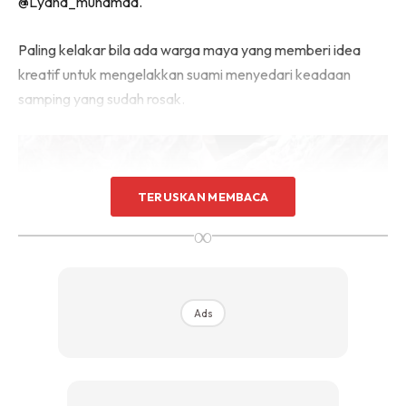
@Lyana_muhamad.
Paling kelakar bila ada warga maya yang memberi idea
kreatif untuk mengelakkan suami menyedari keadaan
samping yang sudah rosak.
TERUSKAN MEMBACA
∞
Ads
“Lipat kemas-kemas, simpan dalam almari. Bila suami
jumpa, buat-buat terkejut dan tanya, eh kenapa jadi