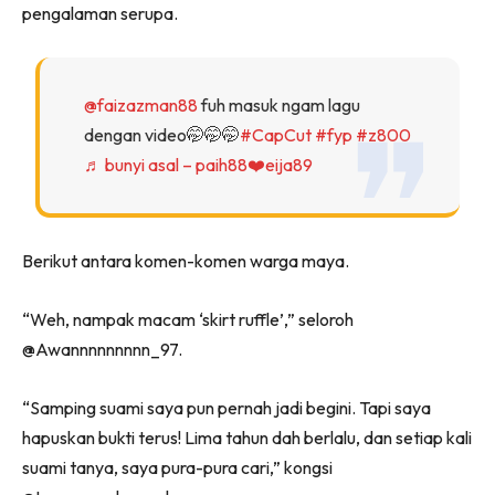
pengalaman serupa.
@faizazman88
fuh masuk ngam lagu
dengan video🤭🤭🤭
#CapCut
#fyp
#z800
♬ bunyi asal – paih88❤️eija89
Berikut antara komen-komen warga maya.
“Weh, nampak macam ‘skirt ruffle’,” seloroh
@Awannnnnnnnn_97.
“Samping suami saya pun pernah jadi begini. Tapi saya
hapuskan bukti terus! Lima tahun dah berlalu, dan setiap kali
suami tanya, saya pura-pura cari,” kongsi