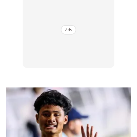
begini?,” cadang @Simfoninatura.my.
Ads
Ads
Berikut dikongsikan cara menjaga
kain samping songket tenun agar
tahan lama