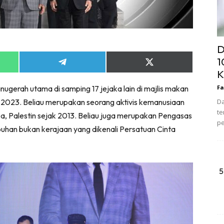
D
1
Share
Share
K
on
on
App
Telegram
X
ugerah utama di samping 17 jejaka lain di majlis makan
Fa
(Twitter)
2023. Beliau merupakan seorang aktivis kemanusiaan
Da
te
, Palestin sejak 2013. Beliau juga merupakan Pengasas
pe
han bukan kerajaan yang dikenali Persatuan Cinta
5