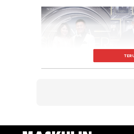
TER
Malam kemuncak Nona Superhero Award 20