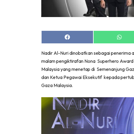
Share
Share
on
on
Facebook
Whats
Nadir Al-Nuri dinobatkan sebagai penerima an
malam pengiktirafan Nona Superhero Award 
Malaysia yang menetap di Semenanjung Gaza
dan Ketua Pegawai Eksekutif kepada pertubu
Gaza Malaysia.