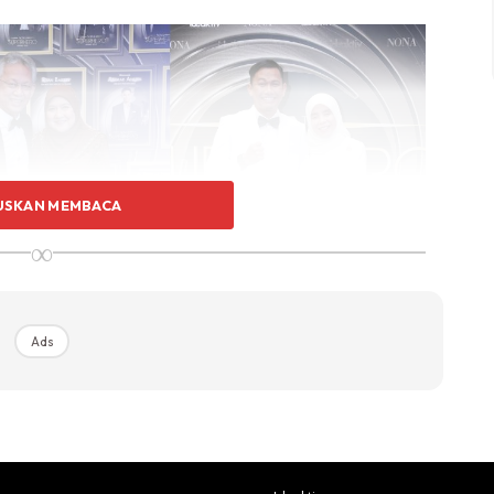
USKAN MEMBACA
∞
Ads
23 yang bertemakan
James Bond
007 ini berlangsung