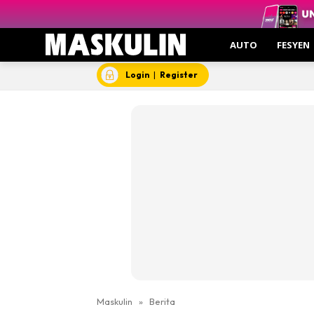
AUTO
FESYEN
Login
|
Register
Maskulin
»
Berita