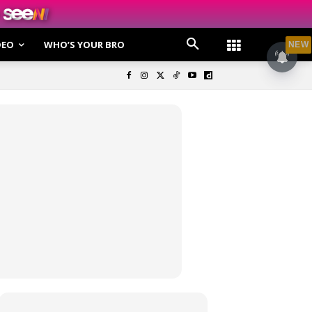
DEO
WHO’S YOUR BRO
NEW
olisi Privasi