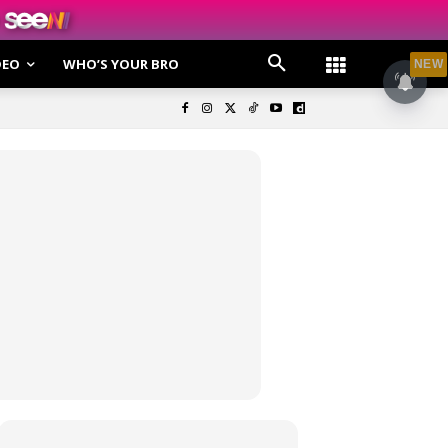
DEO
WHO’S YOUR BRO
NEW
olisi Privasi