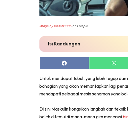
Image by master1305
on Freepik
Isi Kandungan
Share
Share
on
on
Facebook
Whats
Untuk mendapat tubuh yang lebih tegap dan
bahagian yang akan memantapkan lagi penamp
mendapati pelbagai mesin senaman yang bole
Di sini Maskulin kongsikan langkah dan tek
boleh ditemui di mana-mana gim menerusi
bi