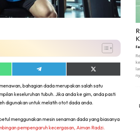
R
K
Fa
Re
ke
l
Share
Share
n
on
on
App
Telegram
X
 menawan, bahagian dada merupakan salah satu
(Twitter)
ilan keseluruhan tubuh. Jika anda ke gim, anda pasti
h digunakan untuk melatih otot dada anda.
nik betul menggunakan mesin senaman dada yang biasanya
mbingan pempengaruh kecergasan, Aiman Radzi.