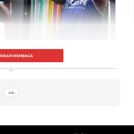
tikan anda duduk dengan postur yang betul. Jangan
USKAN MEMBACA
stikan juga bahagian tulang belikat anda mengepak
∞
kang anda.
enaman anda dengan menolak bebanan tersebut. Ketika
ot dada kerana senaman ini juga berpotensi untuk
Ads
ep. Tidak mengapa untuk menolak bebanan dengan laju
an untuk memaksimakan tekanan pada otot.
nyak 15 kali untuk tiga hingga empat set, bergantung