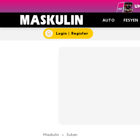
AUTO
FESYEN
Login
|
Register
Maskulin
»
Sukan