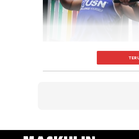
Apabila anda telah duduk dengan selesa, pas
TER
membongkok, pastikan sentiasa mendada. Pa
sehingga seakan-akan mengepit tulang bela
Kemudian, barulah anda boleh memulakan s
menolak, tumpukan tekanan pada bahagian ot
memberi tekanan kepada otot bahu dan tris
asalkan anda menurunkannya dengan perlah
Senaman ini dicadangkan untuk dilakukan seba
kemampuan anda.