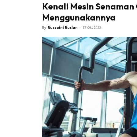
Kenali Mesin Senaman 
Menggunakannya
By
Ruszaini Ruslan
-
17 Okt 2023