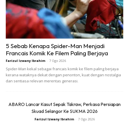
2. Squat
5 Sebab Kenapa Spider-Man Menjadi
Francais Komik Ke Filem Paling Berjaya
Farizul Izwany Ibrahim
-
7 Ogo 2026
Spider-Man kekal sebagai francais komik ke filem paling berjaya
kerana wataknya dekat dengan penonton, kuat dengan nostalgia
dan sentiasa relevan merentas generasi.
Senaman ini agak popular dan sinonim dengan senaman
di bahagian kaki. Senaman ini adalah antara senaman
ABARO Lancar Kasut Sepak Takraw, Perkasa Persiapan
paling berkesan serta melibatkan pelbagai sendi dan
Skuad Selangor Ke SUKMA 2026
otot. Senaman ini juga melibatkan kekuatan di bahagian
Farizul Izwany Ibrahim
-
7 Ogo 2026
kaki, abdomen serta tulang belakang anda.