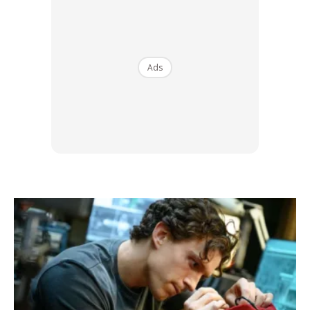
Ads
Senaman ini boleh dilakukan menggunakan dumbbell,
iron plate, barbell atau kettlebell. Cuba tambahkan
beban secara berperingkat.
Anda juga boleh lakukan static lunge sekiranya
mengalami masalah kekurangan ruang atau lakukan
walking lunge sekiranya anda ada ruang yang besar.
Semasa melakukan senaman ini, buka kaki anda selebar
bahu, pandang lurus ke hadapan, langkah ke hadapan
dan rendahkan badan sehingga paras paha, selari
dengan lantai.