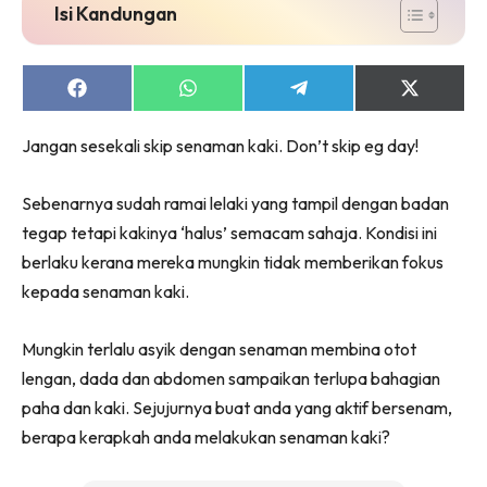
Isi Kandungan
Share
Share
Share
Share
on
on
on
on
Facebook
WhatsApp
Telegram
X
Jangan sesekali skip senaman kaki. Don’t skip eg day!
(Twitter)
Sebenarnya sudah ramai lelaki yang tampil dengan badan
tegap tetapi kakinya ‘halus’ semacam sahaja. Kondisi ini
berlaku kerana mereka mungkin tidak memberikan fokus
kepada senaman kaki.
Mungkin terlalu asyik dengan senaman membina otot
lengan, dada dan abdomen sampaikan terlupa bahagian
paha dan kaki. Sejujurnya buat anda yang aktif bersenam,
berapa kerapkah anda melakukan senaman kaki?