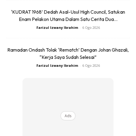
Senaman ini boleh menggunakan pelbagai beban seperti
‘KUDRAT 1968’ Dedah Asal-Usul High Council, Satukan
barbell, dumbbell dan sebagainya.
Enam Pelakon Utama Dalam Satu Cerita Dua...
Buka kaki anda selebar bahu, berdiri dalam keadaan
Farizul Izwany Ibrahim
-
6 Ogo 2026
tegak dan hanya bengkokkan sedikit kaki anda semasa
dalam posisi permulaan.
Ramadan Ondash Tolak ‘Rematch’ Dengan Johan Ghazali,
Semasa anda merendahkan badan, pastikan lutut tidak
“Kerja Saya Sudah Selesai”
melebihi hujung kaki dan paha perlu selari dengan lantai.
Farizul Izwany Ibrahim
-
6 Ogo 2026
3. Step Up
Ads