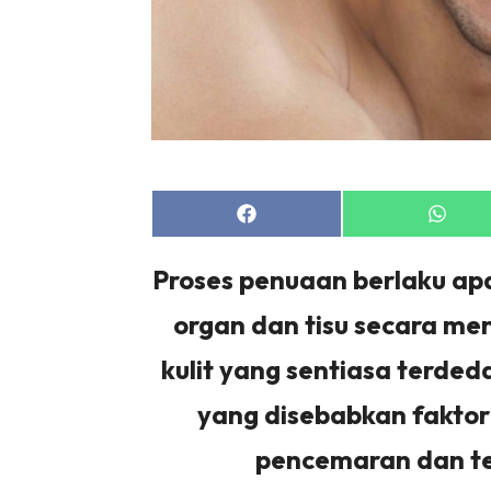
Share
Share
on
on
Facebook
Whats
Proses penuaan berlaku ap
organ dan tisu secara me
kulit yang sentiasa terde
yang disebabkan faktor 
pencemaran dan te