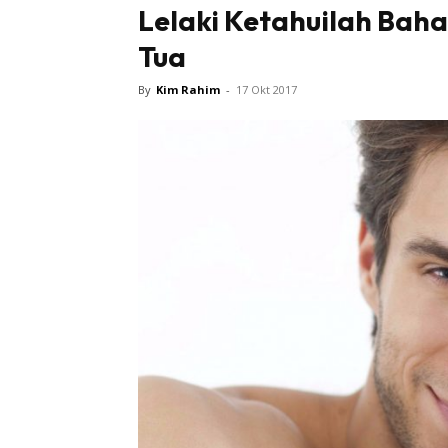
Lelaki Ketahuilah Bah
Tua
By
Kim Rahim
-
17 Okt 2017