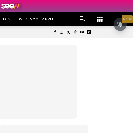
DEO
WHO’S YOUR BRO
NEW
olisi Privasi