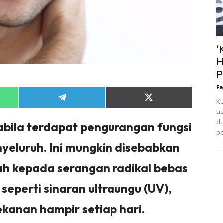
‘
H
P
Fa
Share
Share
KU
on
on
us
App
Telegram
X
du
(Twitter)
abila terdapat pengurangan fungsi
pe
nyeluruh. Ini mungkin disebabkan
dah kepada serangan radikal bebas
seperti sinaran ultraungu (UV),
kanan hampir setiap hari.