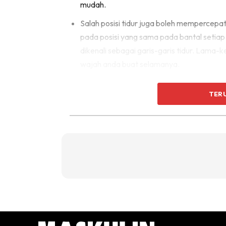
mudah.
Salah posisi tidur juga boleh mempercep
pada posisi yang sama pada bantal setiap
dikenali sebagai garis-garis tidur. Lama-ke
wajah anda buat selamanya.
Pencemaran, asap dan cuaca yang keterla
TER
Sedar atau tidak, tarikan graviti juga m
apabila meningkatnya usia. Ketika usia me
kendur serta geleber mula berlaku pada 