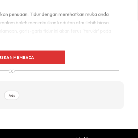
atkan penuaan. Tidur dengan merehatkan muka anda
 malam boleh menimbulkan kedutan atau lebih biasa
lamaan, garis-garis tidur ini akan terus ‘terukir’ pada
luan merupakan salah satu punca utama penuaan kulit.
USKAN MEMBACA
emainkan peranan penting dalam perubahan bentuk tubuh
∞
ncecah 50 tahun, kulit akan hilang keanjalannya dan
muka dan bahagian badan yang lain
Ads