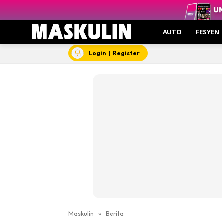
AUTO
FESYEN
Login
|
Register
Maskulin
»
Berita